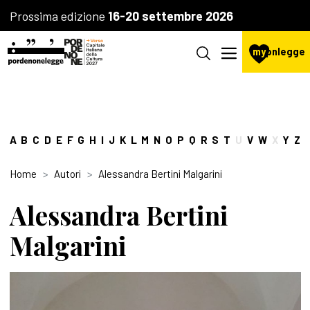
Prossima edizione
16-20 settembre 2026
my
pnlegge
A
B
C
D
E
F
G
H
I
J
K
L
M
N
O
P
Q
R
S
T
U
V
W
X
Y
Z
Home
Autori
Alessandra Bertini Malgarini
Alessandra Bertini
Malgarini