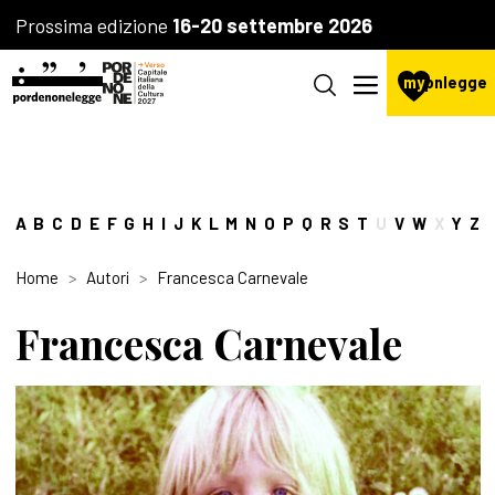
Prossima edizione
16-20 settembre 2026
my
pnlegge
A
B
C
D
E
F
G
H
I
J
K
L
M
N
O
P
Q
R
S
T
U
V
W
X
Y
Z
Home
Autori
Francesca Carnevale
Francesca Carnevale