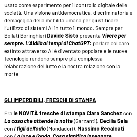
usato come esperimento per il controllo digitale delle
società. Una visione antidemocratica, discriminatoria e
demagogica della mobilità umana per giustificare
l’utilizzo di sistemi AI in tutto il mondo. Sempre per
Bollati Boringhieri
Davide Sisto
presenta
Vivere per
sempre. L’Aldilà ai tempi di ChatGPT
:
parlare col caro
estinto attraverso AI è diventato popolare e le nuove
tecnologie rendono sempre più complessa
l’elaborazione del lutto e la nostra relazione con la
morte.
GLI IMPERDIBILI, FRESCHI DI STAMPA
Fra
le NOVITÀ fresche di stampa Clara Sanchez
con
La casa che attende la notte
(Garzanti),
Cecilia Sala
con
I figli dell’odio
(Mondadori),
Massimo Recalcati
con
La luce e l’onda. Cosa significa insegnare