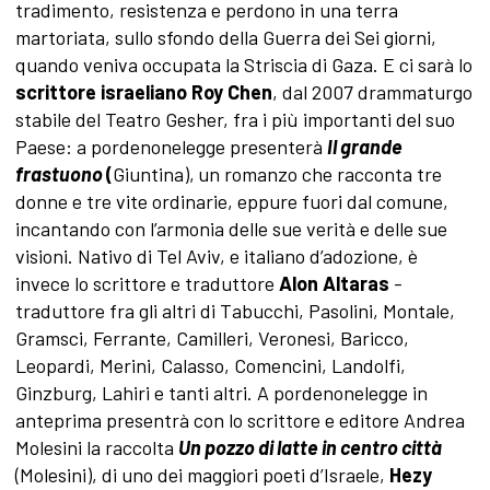
tradimento, resistenza e perdono in una terra
martoriata, sullo sfondo della Guerra dei Sei giorni,
quando veniva occupata la Striscia di Gaza. E ci sarà lo
scrittore israeliano Roy Chen
, dal 2007 drammaturgo
stabile del Teatro Gesher, fra i più importanti del suo
Paese: a pordenonelegge presenterà
Il grande
frastuono
(
Giuntina),
un romanzo che racconta tre
donne e tre vite ordinarie, eppure fuori dal comune,
incantando con l’armonia delle sue verità e delle sue
visioni. Nativo di Tel Aviv, e italiano d’adozione, è
invece lo scrittore e traduttore
Alon Altaras
-
traduttore fra gli altri di Tabucchi, Pasolini, Montale,
Gramsci, Ferrante, Camilleri, Veronesi, Baricco,
Leopardi, Merini, Calasso, Comencini, Landolfi,
Ginzburg, Lahiri e tanti altri. A pordenonelegge in
anteprima presentrà con lo scrittore e editore Andrea
Molesini la raccolta
Un pozzo di latte in centro città
(Molesini), di uno dei maggiori poeti d’Israele,
Hezy