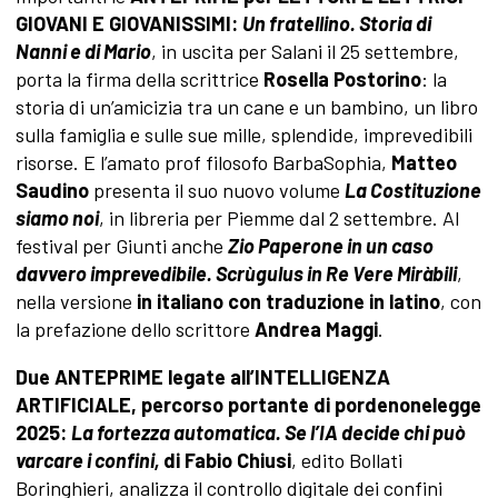
GIOVANI E GIOVANISSIMI:
Un fratellino. Storia di
Nanni e di Mario
, in uscita per Salani il 25 settembre,
porta la firma della scrittrice
Rosella Postorino
: la
storia di un’amicizia tra un cane e un bambino, un libro
sulla famiglia e sulle sue mille, splendide, imprevedibili
risorse. E l’amato prof filosofo BarbaSophia,
Matteo
Saudino
presenta il suo nuovo volume
La Costituzione
siamo noi
, in libreria per Piemme dal 2 settembre. Al
festival per Giunti anche
Zio Paperone in un caso
davvero imprevedibile. Scrùgulus in Re Vere Miràbili
,
nella versione
in italiano con traduzione in latino
, con
la prefazione dello scrittore
Andrea Maggi
.
Due ANTEPRIME legate all’INTELLIGENZA
ARTIFICIALE, percorso portante di pordenonelegge
2025:
La fortezza automatica. Se l’IA decide chi può
varcare i confini,
di Fabio Chiusi
, edito Bollati
Boringhieri, analizza il controllo digitale dei confini