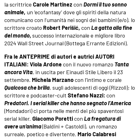
la scrittrice
Carole Martinez
con
Dormi il tuo sonno
animale
,
un
‘ecofantasy’ dove gli spiriti della natura
comunicano con l’umanità nei sogni dei bambini (e/o). lo
scrittore croato
Robert Perišić,
con
La gatta alla fine
del mondo,
successo internazionale e migliore libro
2024 Wall Street Journal (Bottega Errante Edizioni).
Fra le ANTEPRIME di autori e autrici AUTORI
ITALIANI: Viola Ardone
con il nuovo romanzo
Tanta
ancora Vita
, in uscita per Einaudi Stile Libero il 23
settembre.
Michela Marzano
con l’intimo e corale
Qualcosa che brilla
, sugli adolescenti di oggi (Rizzoli); lo
scrittore e podcaster-cult
Stefano Nazzi:
con
Predatori
.
I serial killer che hanno segnato l’America
(Mondadori) ci porta nelle menti dei più spaventosi
serial killer.
Giacomo Poretti
con
La fregatura di
avere un’anima
(Baldini + Castoldi), un
romanzo
surreale, poetico e divertente.
Mario Calabresi