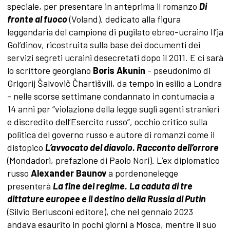
speciale, per presentare in anteprima il romanzo
Di
fronte al fuoco
(Voland), dedicato alla figura
leggendaria del campione di pugilato ebreo-ucraino Il’ja
Gol’dinov, ricostruita sulla base dei documenti dei
servizi segreti ucraini desecretati dopo il 2011. E ci sarà
lo scrittore georgiano
Boris Akunin
- pseudonimo di
Grigorij Šalvovič Čhartišvili, da tempo in esilio a Londra
- nelle scorse settimane condannato in contumacia a
14 anni per “violazione della legge sugli agenti stranieri
e discredito dell’Esercito russo”, occhio critico sulla
politica del governo russo e autore di romanzi come il
distopico
L’avvocato del diavolo. Racconto dell’orrore
(Mondadori, prefazione di Paolo Nori). L’ex diplomatico
russo
Alexander Baunov
a pordenonelegge
presenterà
La fine del regime.
La caduta di tre
dittature europee e il destino della Russia di Putin
(Silvio Berlusconi editore), che nel gennaio 2023
andava esaurito in pochi giorni a Mosca, mentre il suo