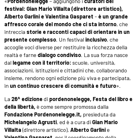
«
Pordenonelegge
– aggiungono i
curatori del
festival: Gian Mario Villalta (direttore artistico),
Alberto Garlini e Valentina Gasparet
-
è un grande
affresco corale del mondo che ci sta intorno
, che
intreccia
storie e racconti capaci di orientare in un
presente complesso
. Un festival
inclusivo
, che
accoglie voci diverse per restituire la ricchezza della
realtà e farne
dialogo condiviso
. La sua forza nasce
dal
legame con il territorio:
scuole, università,
associazioni, istituzioni e cittadini che, collaborando
insieme, rendono ogni edizione più viva e partecipata,
in
un continuo crescere di comunità e futuro
».
La
26^ edizione
di
pordenonelegge, Festa del libro e
della libertà,
è come sempre promossa dalla
Fondazione Pordenonelegge.it,
presieduta da
Michelangelo Agrusti
, ed è a cura di
Gian Mario
Villalta
(direttore artistico),
Alberto Garlini
e
Valentina Gasparet
, per il coordinamento della