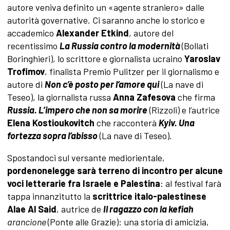
autore veniva definito un «agente straniero» dalle
autorità governative. Ci saranno anche lo storico e
accademico
Alexander Etkind
, autore del
recentissimo
La Russia contro la modernità
(Bollati
Boringhieri), lo scrittore e giornalista ucraino
Yaroslav
Trofimov
, finalista Premio Pulitzer per il giornalismo e
autore di
Non c’è posto per l’amore qui
(La nave di
Teseo), la giornalista russa
Anna Zafesova
che firma
Russia. L’impero che non sa morire
(Rizzoli) e l’autrice
Elena Kostioukovitch
che racconterà
Kyiv. Una
fortezza sopra l’abisso
(La nave di Teseo).
Spostandoci sul versante mediorientale,
pordenonelegge sarà terreno di incontro per alcune
voci letterarie fra Israele e Palestina
: al festival farà
tappa innanzitutto la
scrittrice italo-palestinese
Alae Al Said
, autrice de
Il ragazzo con la kefiah
arancione
(Ponte alle Grazie): una storia di amicizia,