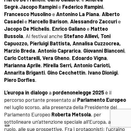
Segrè
,
Jacopo Rampini
e
Federico Rampini
,
Francesco Musolino
e
Antonino La Piana
,
Alberto
Casadei
e
Marcello Barison
,
Alessandro Zaccuri
e
Jacopo De Michelis
,
Enrico Galiano
e
Matteo
Bussola
. Al festival anche
Stefano Allievi, Toni
Capuozzo,
Pierluigi Battista,
Annalisa Cuzzocrea,
Marzio Breda
,
Antonio Caprarica
,
Giovanni Bianconi
,
Carlo Cottarelli,
Vera Gheno
,
Edoardo Vigna
,
Marianna Aprile
,
Mirella Serri, Antonio Carioti,
Annarita Briganti
,
Gino Cecchettin
,
Ivano Dionigi
,
Piero Dorfles
.
L’europa in dialogo
a
pordenonelegge 2025
è il
percorso portante presentato al
Parlamento Europeo
nel luglio scorso, alla presenza della Presidente del
Parlamento Europeo
Roberta Metsola
, per
sottolineare un’attenzione speciale all’Europa, al suo
ruolo, alle sue prospettive. Fra i protagonisti: l’ucraino