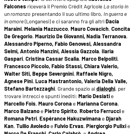
Falcones
riceverà il Premio Crédit Agricole
La storia in
un romanzo
presentando il suo ultimo libro,
In guerra e
in amore
(Longanesi) e ci saranno fra gli altri
Dacia
Maraini
,
Melania Mazzucco
,
Mauro Covacich
,
Concita
De Gregorio
,
Maurizio De Giovanni,
Nadia Terranova
,
Alessandro Piperno,
Fabio Genovesi,
Alessandra
Selmi, Antonio Manzini, Alessia Gazzola
,
Ilaria
Gaspari
,
Cristina Cassar Scalia
,
Marco Belpoliti
,
Francesco Piccolo, Fabio Stassi, Chiara Valerio,
Walter Siti, Beppe Severgnini
,
Raffaele Nigro,
Agnese Pini
,
Luca Mastrantonio, Valeria Della Valle,
Stefano Bartezzaghi
. Grande spazio ai
dialoghi
, per
trovare intrecci e spunti inediti:
Mario Desiati
e
Marcello Fois
,
Mauro Corona
e
Marianna Corona
,
Marco Balzano
e
Pietro Spirito
,
Roberto Ferrucci
e
Romana Petri
,
Espérance Hakuzwimana
e
Djarah
Kan
,
Tullio Avoledo
e
Fulvio Ervas
,
Piergiorgio Pulixi
e
Marco De Franchi
,
Carlo Calabrò
, e
Andrea