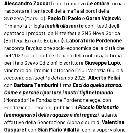
Alessandro Zaccuri
con il romanzo
Le ombre
torna a
raccontare i tentacoli della mafia ai bordi della
Svizzera (Marsilio).
Paolo Di Paolo
e
Goran Vojnović
firmano la trilogia
Inabili alla morte
con i testi degli
spettacoli prodotti da Mittelfest e SNG Nova Gorica
(Bottega Errante Edizioni
), Laboratorio Pordenone
racconta l’evoluzione socio-economica della città che
nel 2027 sarà Capitale Italiana della cultura, lo firma
per Italo Svevo Edizioni lo scrittore
Giuseppe Lupo,
vincitore del Premio Letterario Friuli Venezia Giulia
Il
racconto dei luoghi e del tempo
2025.
Alberto Pellai
con
Barbara Tamburini
firma
Esci da quella stanza.
Come e perché riportare i nostri figli nel mondo
(Mondadori) e Fondazione Pordenonelegge, con
Fondazione Treccani
,
pubblica il
Piccolo Dizionario
(immaginario) delle ragazze e dei ragazzi
, atlante
affettivo della Generazione Alpha
a
cura di
Valentina
Gasparet
con
Gian Mario Villalta
,
con la
supervisione