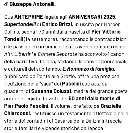
di
Giuseppe Antonelli
.
Due
ANTEPRIME
legate agli
ANNIVERSARI 2025
.
Supertondelli
di
Enrico Brizzi
, in uscita per Harper
Collins, segna i 70 anni dalla nascita di
Pier Vittorio
Tondelli
(14 settembre), raccontando le contraddizioni
e le passioni di un uomo che attraverso romanzi come
Altri Libertini
e
Camere Separate
ha sconvolto i canoni
del­la narrativa italiana, sfidando le convenzioni sociali
e culturali del suo tempo. E
Romanzo di famiglia
,
pubblicato da Ponte alle Grazie, offre una preziosa
riedizione della “saga” dei
Pasolini
estratta dai
quaderni di
Susanna Colussi
, madre del grande poeta
autore e regista. In vista dei
50 anni dalla morte di
Pier Paolo Pasolini
, il volume, prefatto da
Graziella
Chiarcossi
, restituisce un
testamento affettivo e nella
storia dei contadini di Casarsa della Delizia intreccia
storie familiari e vicende storiche dall'epoca