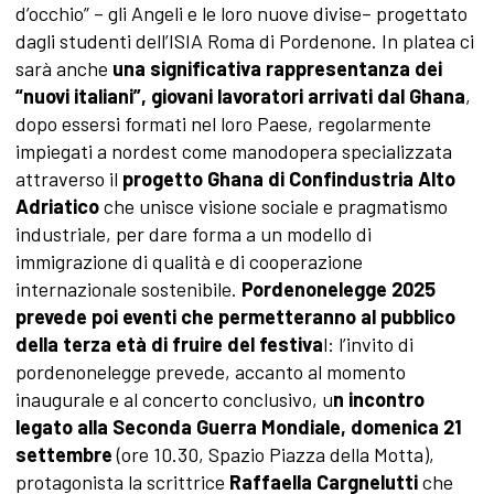
d’occhio” – gli Angeli e le loro nuove divise– progettato
dagli studenti dell’ISIA Roma di Pordenone. In platea ci
sarà anche
una significativa rappresentanza dei
“nuovi italiani”, giovani lavoratori arrivati dal Ghana
,
dopo essersi formati nel loro Paese, regolarmente
impiegati a nordest come manodopera specializzata
attraverso il
progetto Ghana di Confindustria Alto
Adriatico
che unisce visione sociale e pragmatismo
industriale, per dare forma a un modello di
immigrazione di qualità e di cooperazione
internazionale sostenibile.
Pordenonelegge 2025
prevede poi eventi che permetteranno al pubblico
della terza età di fruire del festiva
l: l’invito di
pordenonelegge prevede, accanto al momento
inaugurale e al concerto conclusivo, u
n incontro
legato alla Seconda Guerra Mondiale, domenica 21
settembre
(ore 10.30, Spazio Piazza della Motta),
protagonista la scrittrice
Raffaella Cargnelutti
che