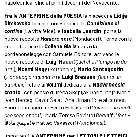
napoleonica, sino ai primi decenni del Novecento.
Fra le ANTEPRIME della
POESIA
la macedone
Lidija
Dimkovska
firma la nuova raccolta
Condizione di
confine
(La vita felce), e
Isabella Leardini
porta la
nuova raccolta
Maniere nere
(Mondadori). Torna con le
sue anteprime la
Collana Gialla
edita da
pordenonelegge con Samuele Editore, arrivano le
nuove raccolte di
Luigi Nacci
(
Quel che il lampo ha da
dirti
),
Noemi Nagy
(
Sottopelle
),
Mario
Santagostini
(
L’antologia ragionata
)
e
Luigi Bressan
(
Quanto un
bambino
), oltre ai
volumi
dedicati alla
Nuova poesia
croata
,
con poesie di
Irena Skopljak Barić, Maja Klarić,
Ivan Herceg, Davor Šalat, Ana Brnardić; e al contest
Esordi con opere di Fedro Fioravanti (
Dove vanno quelli
che sono andati
), Maria Teresa Rovitto (
Beautiful feet
–
ةلیمج مادقأ) e Matteo Vavassori (
Autoipnosi
).
Importanti le
ANTEPRIME per LETTORI E LETTRICI