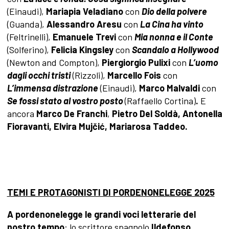
(Einaudi),
Mariapia Veladiano
con
Dio della polvere
(Guanda),
Alessandro Aresu
con
La Cina ha vinto
(Feltrinelli),
Emanuele Trevi
con
Mia nonna e il Conte
(Solferino),
Felicia Kingsley
con
Scandalo a Hollywood
(Newton and Compton),
Piergiorgio Pulixi
con
L’uomo
dagli occhi tristi
(Rizzoli),
Marcello Fois
con
L’immensa distrazione
(Einaudi),
Marco Malvaldi
con
Se fossi stato al vostro posto
(Raffaello Cortina)
.
E
ancora
Marco De Franchi
,
Pietro Del Soldà, Antonella
Fioravanti, Elvira Mujčić, Mariarosa Taddeo.
TEMI E PROTAGONISTI DI PORDENONELEGGE 2025
A pordenonelegge le grandi voci letterarie del
nostro tempo
: lo
scrittore spagnolo
Ildefonso