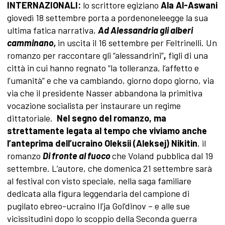
INTERNAZIONALI:
lo scrittore egiziano
Ala Al-Aswani
giovedì 18 settembre porta a pordenoneleegge la sua
ultima fatica narrativa,
Ad Alessandria gli alberi
camminano,
in uscita il 16 settembre per Feltrinelli. Un
romanzo per raccontare gli “alessandrini”
,
figli di una
città in cui hanno regnato “la tolleranza, l’affetto e
l’umanità” e che va cambiando, giorno dopo giorno, via
via che il presidente Nasser abbandona la primitiva
vocazione socialista per instaurare un regime
dittatoriale.
Nel segno del romanzo, ma
strettamente legata al tempo che viviamo anche
l’anteprima dell’ucraino
Oleksii (Aleksej) Nikitin
, il
romanzo
Di fronte al fuoco
che Voland pubblica dal 19
settembre. L’autore, che domenica 21 settembre sarà
al festival con visto speciale, nella saga familiare
dedicata alla figura leggendaria del campione di
pugilato ebreo-ucraino Il’ja Gol’dinov – e alle sue
vicissitudini dopo lo scoppio della Seconda guerra