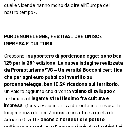
quelle vicende hanno molto da dire all’Europa del
nostro tempo».
PORDENONELEGGE, FESTIVAL CHE UNISCE
IMPRESA E CULTURA
Crescono i
supporters di pordenonelegge
:
sono ben
129 per la 26^ edizione.
La nuova indagine realizzata
da PromoturismoFVG – Università Bocconi certifica
che per ogni euro pubblico investito su
pordenonelegge, ben 10,24 ricadono sul territorio
:
un valore aggiunto che diventa
volano di sviluppo
e
testimonia il
legame strettissimo fra cultura e
impresa
. Questa visione arriva da lontano e rievoca la
lungimiranza di Lino Zanussi, così affine a quella di
Adriano Olivetti:
anche a nordest si è potuto
coltivare una cultura d’impresa ispirata da obiettivi