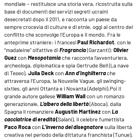
mondiale – restituisce una storia vera, ricostruita sulla
base di documenti dei servizi segreti ucraini
desecretati dopo il 2011, e racconta un paese da
sempre crocevia di culture e di etnie, oggi al centro del
conflitto che sconvolge l’Europa e il mondo. Fra le
anteprime straniere: i francesi
Paul Richardot
, con le
“madaleine” olfattive di
Fragrancia
(Garzanti);
Olivier
Guez
con
Mesopotamia
che racconta l’avventuriera,
archeologa, diplomatica e spia Gertrude Bell (La nave
di Teseo),
Julia Deck
con
Ann d’Inghilterra
che
attraversa l’Europa, la Nouvelle Vague, gli swinging-
sixties, gli anni Ottanta e i Novanta (Adelphi).Poi
Il
grande autore gallese
William Wall
con un romanzo
generazionale,
L’albero della libertà
(Aboca), dalla
Spagna il romanziere
Augustin Martinez
con
La
cacciatrice di ereditá
(
Salani), il celebre fumettista
Paco Roca
con
L’inverno del disegnatore
sulla libertà
creativa nel periodo della dittatura franchista (Tunue),