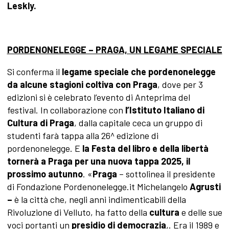
Leskly.
PORDENONELEGGE – PRAGA, UN LEGAME SPECIALE
Si conferma il
legame speciale che pordenonelegge
da alcune stagioni coltiva con
Praga
, dove per 3
edizioni si è celebrato l’evento di Anteprima del
festival. In collaborazione con
l’Istituto Italiano di
Cultura di Praga
, dalla capitale ceca un gruppo di
studenti farà tappa alla 26^ edizione di
pordenonelegge. E
la Festa del libro e della libertà
tornerà a Praga per una nuova tappa 2025, il
prossimo autunno
. «
Praga
– sottolinea il presidente
di Fondazione Pordenonelegge.it Michelangelo
Agrusti
–
è la città che, negli anni indimenticabili della
Rivoluzione di Velluto, ha fatto della
cultura
e delle sue
voci portanti un
presidio di democrazia
,. Era il 1989 e