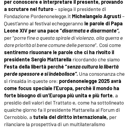
per conoscere e interpretare il presente, provando
a scrutare nel futuro
– spiega il presidente di
Fondazione Pordenonelegge.it
Michelangelo Agrusti
–
Quest’anno al festival echeggeranno
le parole di Papa
Leone XIV per una pace “
disarmata e disarmante”
,
per “
porre fine a questa spirale di violenza, alla guerra e
dare priorità al bene comune delle persone
”. Così come
sentiremo risuonare le parole che ci ha rivolto il
presidente Sergio Mattarella
ricordando che siamo
Festa della libertà perché “
senza cultura la libertà
perde spessore e si indebolisce”.
Una consonanza che
si rinsalda in queste ore:
pordenonelegge 2025 avrà
come focus speciale l’Europa, perchè il mondo ha
forte bisogno di un’Europa più unita e più forte
, a
presidio deli valori del Trattato e, come ha sottolineato
qualche giorno fa il presidente Mattarella al Forum di
Cernobbio, a
tutela del diritto internazionale,
per
rilanciare la prospettiva di un multilateralismo