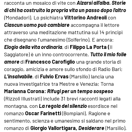
racconta un mosaico di vite con
Alzarsi all’alba. Storie
di chi ha costruito la propria vita un passo dopo l'altro
(
Mondadori). Lo psichiatra
Vittorino Andreoli
con
Ciascun uomo può cambiare
accompagna il lettore
attraverso una meditazione mattutina sui 14 principi
che disegnano l’umanesimo (Solferino). E ancora:
Elogio della vita ordinaria
,
di
Filippo La Porta (
Il
Saggiatore) è un inno controcorrente,
Tutto il mio folle
amore
di
Francesco Carofiglio
una grande storia di
coraggio, amicizia e amore sullo sfondo di Radio Bari;
L’insalvabile
,
di
Fulvio Ervas
(Marsilio)
lancia una
nuova
investigatrice tra Mestre e Venezia; Torna
Marianna Corona:
Rifugi per un tempo sospeso
(Rizzoli Illustrati) include 31 brevi racconti legati alla
montagna, con
La regola del silenzio
esordisce nel
romanzo
Oscar Farinetti
(Bompiani). Ragione e
sentimento, scienza e umanesimo si saldano nel primo
romanzo di
Giorgio Vallortigara,
Desiderare
(Marsilio),