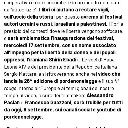
cooperativo e non soccombere in un mondo dominato
da “autocrazie”.
I libri ci aiutano a restare vigili,
sull’uscio della storia:
per questo
avremo al festival
autori ucraini e russi, israeliani e palestinesi
. I libri a
presidio dei contesti dove le libertà vengono soffocate:
e
sarà emblematica l’inaugurazione del festival,
mercoledì 17 settembre, con un nome associato
all’impegno per la libertà della donna e dei popoli
oppressi, l’iraniana Shirin Ebadi
». Le voci di Papa
Leone XIV e del presidente della Repubblica italiana
Sergio Mattarella si ritroveranno anche nel
video che
lancia la 26^ edizione di pordenonelegge
e il suo
fil
rouge
intorno all’Europa e ai temi globali del nostro
tempo: il video, a cura dei filmmakers
Alessandro
Pasian
e
Francesco Guazzoni
,
sarà fruibile per tutti
da oggi, 9 settembre, sui canali social e youtube di
pordenonelegge
.