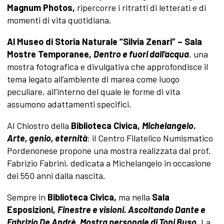
Magnum Photos,
ripercorre i ritratti di letterati e di
momenti di vita quotidiana.
Al Museo di Storia Naturale “Silvia Zenari” – Sala
Mostre Temporanee,
Dentro e fuori dall’acqua
,
una
mostra fotografica e divulgativa che approfondisce il
tema legato all’ambiente di marea come luogo
peculiare, all’interno del quale le forme di vita
assumono adattamenti specifici.
Al Chiostro della
Biblioteca Civica,
Michelangelo.
Arte, genio, eternità
:
il Centro Filatelico Numismatico
Pordenonese propone una mostra realizzata dal prof.
Fabrizio Fabrini, dedicata a Michelangelo in occasione
dei 550 anni dalla nascita.
Sempre in
Biblioteca Civica,
ma nella
Sala
Esposizioni,
Finestre e visioni. Ascoltando Dante e
Fabrizio De Andrè. Mostra personale di Toni Buso
.
La