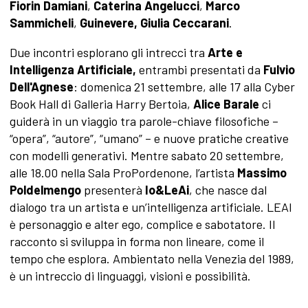
Fiorin Damiani
,
Caterina Angelucci
,
Marco
Sammicheli
,
Guinevere,
Giulia Ceccarani
.
Due incontri esplorano gli intrecci tra
Arte e
Intelligenza Artificiale,
entrambi presentati da
Fulvio
Dell'Agnese
: domenica 21 settembre, alle 17 alla Cyber
Book Hall di Galleria Harry Bertoia,
Alice Barale
ci
guiderà in un viaggio tra parole-chiave filosofiche –
“opera”, “autore”, “umano” – e nuove pratiche creative
con modelli generativi. Mentre sabato 20 settembre,
alle 18.00 nella Sala ProPordenone, l’artista
Massimo
Poldelmengo
presenterà
Io&LeAi
, che nasce dal
dialogo tra un artista e un’intelligenza artificiale. LEAI
è personaggio e alter ego, complice e sabotatore. Il
racconto si sviluppa in forma non lineare, come il
tempo che esplora. Ambientato nella Venezia del 1989,
è un intreccio di linguaggi, visioni e possibilità.