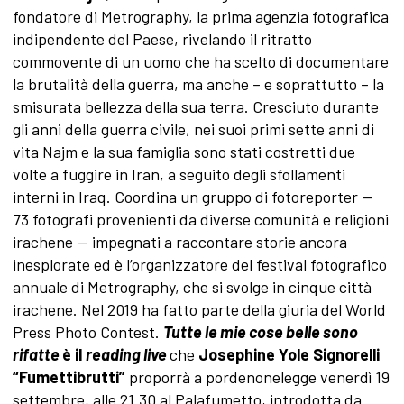
fondatore di Metrography, la prima agenzia fotografica
indipendente del Paese, rivelando il ritratto
commovente di un uomo che ha scelto di documentare
la brutalità della guerra, ma anche – e soprattutto – la
smisurata bellezza della sua terra. Cresciuto durante
gli anni della guerra civile, nei suoi primi sette anni di
vita Najm e la sua famiglia sono stati costretti due
volte a fuggire in Iran, a seguito degli sfollamenti
interni in Iraq. Coordina un gruppo di fotoreporter —
73 fotografi provenienti da diverse comunità e religioni
irachene — impegnati a raccontare storie ancora
inesplorate ed è l’organizzatore del festival fotografico
annuale di Metrography, che si svolge in cinque città
irachene. Nel 2019 ha fatto parte della giuria del World
Press Photo Contest.
Tutte le mie cose belle sono
rifatte
è
il
reading live
che
Josephine Yole Signorelli
“Fumettibrutti”
proporrà a pordenonelegge venerdì 19
settembre, alle 21.30 al Palafumetto, introdotta da