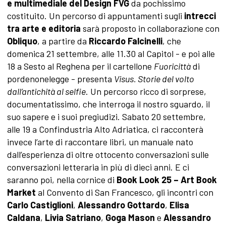
e multimediale del Design FVG
da pochissimo
costituito. Un percorso di appuntamenti sugli
intrecci
tra arte e editoria
sarà proposto in collaborazione con
Obliquo
, a partire da
Riccardo Falcinelli
, che
domenica 21 settembre, alle 11.30 al Capitol - e poi alle
18 a Sesto al Reghena per il cartellone
Fuoricittà
di
pordenonelegge - presenta
Visus. Storie del volto
dall’antichità al selfie
. Un percorso ricco di sorprese,
documentatissimo, che interroga il nostro sguardo, il
suo sapere e i suoi pregiudizi. Sabato 20 settembre,
alle 19 a Confindustria Alto Adriatica, ci racconterà
invece l’arte di raccontare libri, un manuale nato
dall’esperienza di oltre ottocento conversazioni sulle
conversazioni letteraria in più di dieci anni. E ci
saranno poi, nella cornice di
Book Look 25 – Art Book
Market
al Convento di San Francesco, gli incontri con
Carlo Castiglioni
,
Alessandro Gottardo
,
Elisa
Caldana
,
Livia Satriano
,
Goga Mason
e
Alessandro