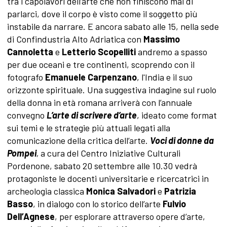
tra i capolavori dell’arte che non finiscono mai di
parlarci, dove il corpo è visto come il soggetto più
instabile da narrare. E ancora sabato alle 15, nella sede
di Confindustria Alto Adriatica con
Massimo
Cannoletta
e
Letterio Scopelliti
andremo a spasso
per due oceani e tre continenti, scoprendo con il
fotografo
Emanuele Carpenzano
, l'India e il suo
orizzonte spirituale. Una suggestiva indagine sul ruolo
della donna in età romana arriverà con l’annuale
convegno
L’arte di scrivere d’arte
, ideato come format
sui temi e le strategie più attuali legati alla
comunicazione della critica dell’arte.
Voci di donne da
Pompei
,
a cura del Centro Iniziative Culturali
Pordenone, sabato 20 settembre alle 10.30 vedrà
protagoniste le docenti universitarie e ricercatrici in
archeologia classica
Monica Salvadori
e
Patrizia
Basso
, in dialogo
con lo storico dell’arte
Fulvio
Dell’Agnese
, per esplorare attraverso opere d’arte,