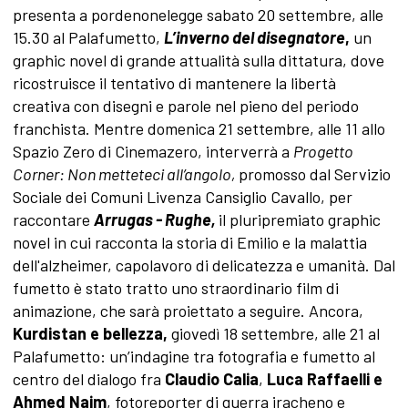
presenta a pordenonelegge
sabato 20 settembre, alle
15.30 al Palafumetto,
L’inverno del disegnatore
,
un
graphic novel di grande attualità sulla dittatura, dove
ricostruisce il tentativo di mantenere la libertà
creativa con disegni e parole nel pieno del periodo
franchista. Mentre domenica 21 settembre, alle 11 allo
Spazio Zero di Cinemazero, interverrà a
Progetto
Corner: Non metteteci all’angolo,
promosso dal Servizio
Sociale dei Comuni Livenza Cansiglio Cavallo, per
raccontare
Arrugas - Rughe,
il pluripremiato graphic
novel in cui racconta la storia di Emilio e la malattia
dell'alzheimer, capolavoro di delicatezza e umanità. Dal
fumetto è stato tratto uno straordinario film di
animazione, che sarà proiettato a seguire. Ancora,
Kurdistan e bellezza,
giovedì 18 settembre, alle 21 al
Palafumetto: un’indagine tra fotografia e fumetto al
centro del dialogo fra
Claudio Calia
,
Luca Raffaelli e
Ahmed Najm
, fotoreporter di guerra iracheno e