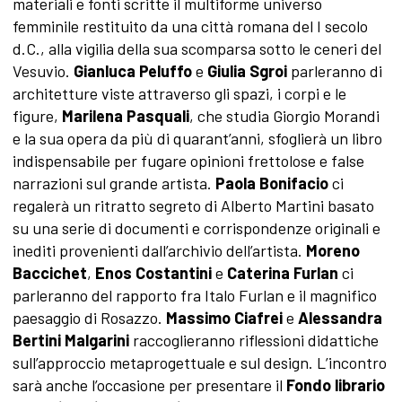
materiali e fonti scritte il multiforme universo
femminile restituito da una città romana del I secolo
d.C., alla vigilia della sua scomparsa sotto le ceneri del
Vesuvio.
Gianluca Peluffo
e
Giulia Sgroi
parleranno di
architetture viste attraverso gli spazi, i corpi e le
figure,
Marilena Pasquali
, che studia Giorgio Morandi
e la sua opera da più di quarant’anni, sfoglierà un libro
indispensabile per fugare opinioni frettolose e false
narrazioni sul grande artista.
Paola Bonifacio
ci
regalerà un ritratto segreto di Alberto Martini basato
su una serie di documenti e corrispondenze originali e
inediti provenienti dall’archivio dell’artista.
Moreno
Baccichet
,
Enos Costantini
e
Caterina Furlan
ci
parleranno del rapporto fra Italo Furlan e il magnifico
paesaggio di Rosazzo.
Massimo Ciafrei
e
Alessandra
Bertini Malgarini
raccoglieranno riflessioni didattiche
sull’approccio metaprogettuale e sul design. L’incontro
sarà anche l’occasione per presentare il
Fondo librario