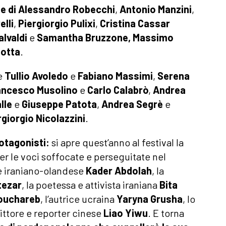
lle di Alessandro Robecchi
,
Antonio Manzini
,
lli
,
Piergiorgio Pulixi
,
Cristina Cassar
lvaldi
e
Samantha Bruzzone,
Massimo
iotta
.
e
Tullio Avoledo
e
Fabiano Massimi
,
Serena
ancesco Musolino
e
Carlo Calabrò
,
Andrea
lle
e
Giuseppe Patota
,
Andrea Segrè
e
rgiorgio Nicolazzini
.
rotagonisti:
si apre quest’anno al festival la
er le voci soffocate e perseguitate nel
ore iraniano-olandese
Kader
Abdolah
, la
tezar
, la poetessa e attivista iraniana
Bita
ouchareb
, l’autrice ucraina
Yaryna
Grusha
, lo
crittore e reporter cinese
Liao
Yiwu
. E torna