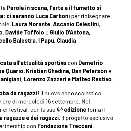
nta
Parole in scena,
l’arte e il fumetto si
ra: ci saranno
Luca Carboni
per ridisegnare
cale,
Laura Morante
,
Ascanio Celestini
,
o
,
Davide Toffolo
e
Giulio D’Antona,
cello Balestra
,
I Papu,
Claudia
ata all’
attualità sportiva
con
Demetrio
sa Quario,
Kristian Ghedina,
Dan Peterson
e
anigiani
,
Lorenzo Zazzeri e Matteo Restivo
.
roba da ragazzi
!
Il nuovo anno scolastico
me ore di mercoledì 16 settembre. Nel
nel festival, con la sua
4^ edizione
torna il
e ragazze e dei ragazzi
,
il progetto esclusivo
artnership con
Fondazione Treccani
,