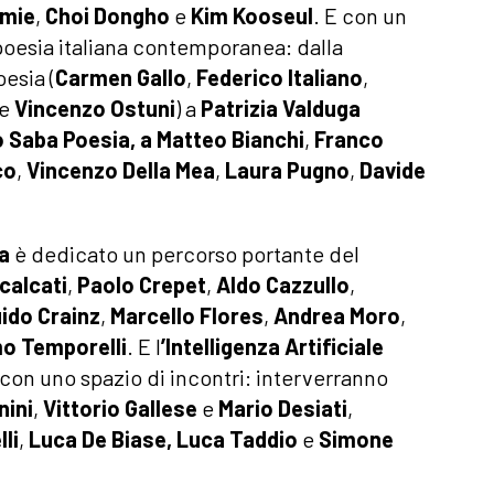
amie
,
Choi Dongho
e
Kim Kooseul
. E con un
poesia italiana contemporanea: dalla
esia (
Carmen Gallo
,
Federico Italiano
,
e
Vincenzo Ostuni
) a
Patrizia Valduga
 Saba Poesia, a Matteo Bianchi
,
Franco
co
,
Vincenzo Della Mea
,
Laura Pugno
,
Davide
ia
è dedicato un percorso portante del
alcati
,
Paolo Crepet
,
Aldo Cazzullo
,
ido Crainz
,
Marcello Flores
,
Andrea Moro
,
o Temporelli
. E l
’Intelligenza Artificiale
on uno spazio di incontri:
interverranno
nini
,
Vittorio Gallese
e
Mario Desiati
,
li
,
Luca De Biase, Luca Taddio
e
Simone