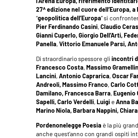
l’
Arena Europa
, riferimento identita
27^ edizione nel cuore dell’Europa, a
“
geopolitica dell’Europa
” si confront
Pier
Ferdinando Casini
,
Claudio Cera
Gianni Cuperlo, Giorgio Dell’Arti,
Feder
Panella
,
Vittorio Emanuele Parsi, Ant
Di straordinario spessore gli
incontri 
Francesco Costa
,
Massimo Gramellin
Lancini
,
Antonio Caprarica
,
Oscar Far
Andreoli,
Massimo Franco
,
Carlo Cot
Damilano, Francesca Barra
,
Eugenio 
Sapelli,
Carlo Verdelli
,
Luigi
e
Anna Bal
Marino Niola,
Barbara Nappini, Chiara
Pordenonelegge Poesia
è la più grand
anche quest’anno con grandi ospiti i