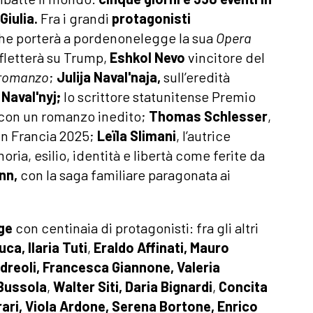
 Giulia.
Fra i grandi
protagonisti
che porterà a pordenonelegge la sua
Opera
fletterà su Trump,
Eshkol
Nevo
vincitore del
n romanzo
;
Julija
Naval'naja
,
sull’eredità
 Naval'nyj
;
lo scrittore statunitense Premio
o con un romanzo inedito;
Thomas
Schlesser
,
 in Francia 2025;
Leïla
Slimani
, l’autrice
a, esilio, identità e libertà come ferite da
nn
,
con la saga familiare paragonata ai
gge
con centinaia di protagonisti: fra gli altri
uca, Ilaria Tuti
,
Eraldo Affinati,
Mauro
dreoli,
Francesca Giannone,
Valeria
Bussola
,
Walter Siti, Daria Bignardi
,
Concita
rari, Viola Ardone, Serena Bortone, Enrico