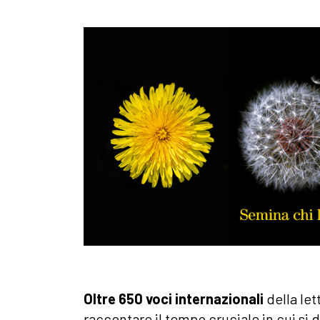
Oltre
650 voci internazionali
della let
raccontare il tempo cruciale in cui si 