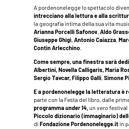
A pordenonelegge lo spettacolo dive
intrecciano alla lettura e alla scrittu
la geografia intima della sua vita musi
Arianna Porcelli Safonov
,
Aldo Grass
Giuseppe Ghigi
,
Antonio Caiazza
,
Mar
Contin
Arlecchino
.
Come sempre, una finestra sarà dedic
Albertini,
Novella Calligaris, Maria Ro
Sergio Tavcar,
Filippo Galli
,
Simone Pi
E a pordenonelegge
la letteratura è 
parte con la Festa del libro, dalle pri
programma
under 14
,
un vero festival 
Piccolo dizionario (immaginario) dell
di
Fondazione Pordenonelegge.it
in p