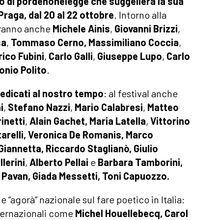
rio di pordenonelegge che suggellerà la sua
Praga
, dal 20 al 22 ottobre
. Intorno alla
eranno anche
Michele Ainis
,
Giovanni Brizzi
,
sa
,
Tommaso Cerno, Massimiliano Coccia
,
ico Fubini
,
Carlo Galli
,
Giuseppe Lupo
,
Carlo
onio Polito
.
dedicati al nostro tempo
: al festival anche
i
,
Stefano Nazzi
,
Mario Calabresi
,
Matteo
inetti
,
Alain Gachet, Maria Latella
,
Vittorino
tarelli, Veronica De Romanis, Marco
Giannetta, Riccardo Staglianò, Giulio
lerini
,
Alberto Pellai
e
Barbara Tamborini,
 Pavan, Giada Messetti, Toni Capuozzo.
e “agorà” nazionale sul fare poetico in Italia:
nternazionali come
Michel Houellebecq, Carol