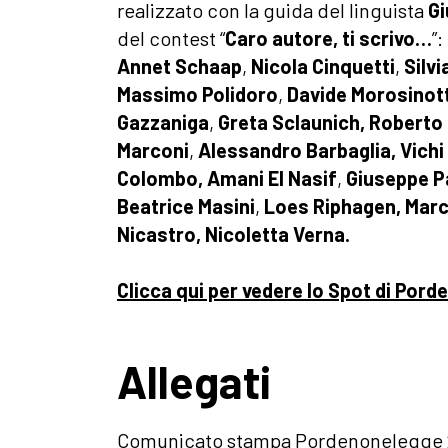
realizzato con la guida del linguista
Gi
del contest “
Caro autore, ti scrivo…
”:
Annet Schaap
,
Nicola Cinquetti
,
Silvi
Massimo Polidoro
,
Davide Morosinot
Gazzaniga
,
Greta Sclaunich,
Roberto 
Marconi
,
Alessandro Barbaglia,
Vichi
Colombo, Amani El Nasif
,
Giuseppe P
Beatrice Masini
,
Loes Riphagen, Marc
Nicastro, Nicoletta Verna.
Clicca qui per vedere lo Spot di Por
Allegati
Comunicato stampa Pordenonelegge