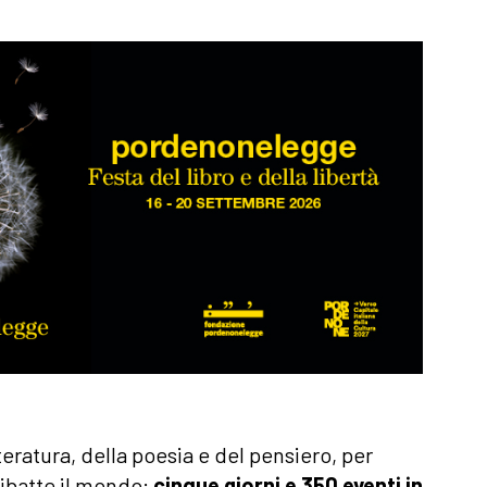
teratura, della poesia e del pensiero, per
dibatte il mondo:
cinque giorni e 350 eventi in