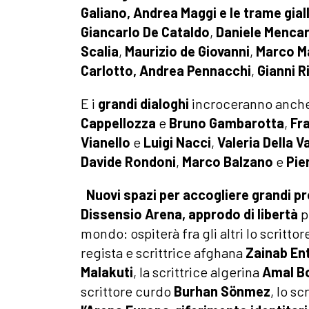
Galiano, Andrea Maggi e le trame gia
Giancarlo De Cataldo
,
Daniele Mencare
Scalia
,
Maurizio de Giovanni
,
Marco Ma
Carlotto, Andrea Pennacchi
,
Gianni R
E i
grandi dialoghi
incroceranno anch
Cappellozza
e
Bruno Gambarotta
,
Fr
Vianello
e
Luigi Nacci
,
Valeria Della Va
Davide Rondoni
,
Marco Balzano
e
Pie
Nuovi spazi
per accogliere grandi p
Dissensio Arena
, approdo di libertà
p
mondo: ospiterà fra gli altri lo scritt
regista e scrittrice afghana
Zainab
En
Malakuti
, la scrittrice algerina
Amal B
scrittore curdo
Burhan
Sönmez
, lo s