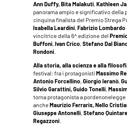
Ann Duffy, Bita Malakuti
,
Kathleen J
panorama ampio e significativo della 
cinquina finalista del Premio Strega Po
Isabella Leardini
,
Fabrizio Lombardo
vincitrice della 6^ edizione del
Premio
Buffoni
,
Ivan Crico
,
Stefano Dal Bian
Rondoni
.
Alla storia, alla scienza e alla filosof
festival: fra i protagonisti
Massimo Rec
Antonio Forcellino
,
Giorgio Ieranò
,
Gu
Silvio Garattini, Guido Tonelli
,
Massim
torna protagonista a pordenonelegge c
anche
Maurizio Ferraris, Nello Cristia
Giuseppe Antonelli
,
Stefano Quintarel
Regazzoni
.