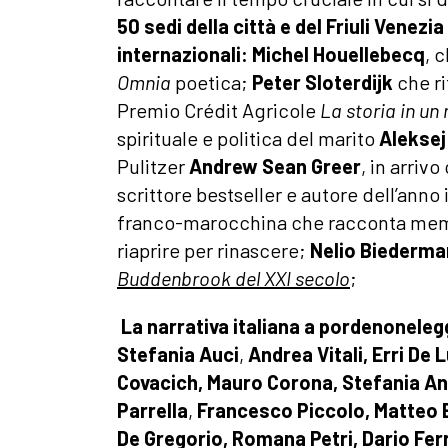
50 sedi della città e del Friuli Venezia
internazionali:
Michel
Houellebecq
, 
Omnia
poetica;
Peter
Sloterdijk
che ri
Premio Crédit Agricole
La storia in u
spirituale e politica del marito
Aleksej
Pulitzer
Andrew Sean
Greer
, in arriv
scrittore bestseller e autore dell’anno
franco-marocchina che racconta memori
riaprire per rinascere;
Nelio
Biederma
Buddenbrook del XXI secolo
;
La narrativa italiana a pordenonele
Stefania Auci
,
Andrea Vitali,
Erri De L
Covacich, Mauro Corona,
Stefania An
Parrella
,
Francesco Piccolo,
Matteo 
De Gregorio, Romana Petri, Dario Fer