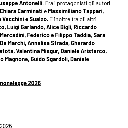
useppe Antonelli
. Fra i protagonisti gli autori
Chiara Carminati
e
Massimiliano Tappari
,
a Vecchini e Sualzo.
E inoltre tra gli altri
to
,
Luigi Garlando
,
Alice Bigli, Riccardo
Mercadini
,
Federico e Filippo Taddia
,
Sara
 De Marchi,
Annalisa Strada
,
Gherardo
atota,
Valentina Misgur, Daniele Aristarco,
o Magnone, Guido Sgardoli, Daniele
denonelegge 2026
 2026