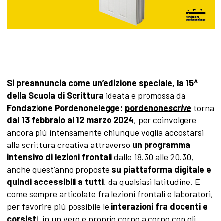
Si preannuncia come un’edizione speciale, la 15^
della Scuola di Scrittura
ideata e promossa da
Fondazione Pordenonelegge:
pordenone
scrive
torna
dal 13 febbraio al 12 marzo 2024
, per coinvolgere
ancora più intensamente chiunque voglia accostarsi
alla scrittura creativa attraverso
un programma
intensivo di lezioni frontali
dalle 18.30 alle 20.30,
anche quest’anno proposte
su piattaforma digitale
e
quindi accessibili a tutti
, da qualsiasi latitudine. E
come sempre articolate fra lezioni frontali e laboratori,
per favorire più possibile le
interazioni fra docenti e
corsisti,
in un vero e proprio corpo a corpo con gli