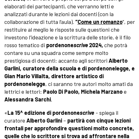
elaborati dei partecipanti, che verranno letti e
analizzati durante le lezioni dai docenti (con la
collaborazione di tutta l’aula).
“
Come un romanzo
”, per
restituire al meglio le risposte sulle questioni che
investono l’ideazione e la scrittura delle storie, è il filo
rosso tematico di
pordenone
scrive
2024
,
che potrà
contare su una squadra come sempre molto
prestigiosa di docenti: accanto agli scrittori
Alberto
Garlini, curatore della scuola e di pordenonelegge, e
Gian Mario Villalta, direttore artistico di
pordenonelegge
, ci saranno tre autori molto amati da
lettrici e lettori:
Paolo Di Paolo, Michela Marzano
e
Alessandra Sarchi
.
«
La 15^ edizione di pordenone
scrive
- spiega il
curatore
Alberto Garlini
–
partirà con cinque lezioni
frontali per approfondire questioni molto concrete,
quelle che lo scrittore si trova ad affrontare nella