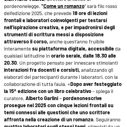
pordenonelegge.
“
Come un romanzo
” sarà filo rosso
dell’edizione 2025, che prevede
18 ore di lezioni
frontali e laboratori coinvolgenti per testarsi
nell’ispirazione creativa, e per impadronirsi degli
strumenti di scrittura messi a disposizione
attraverso il corso,
anche quest’anno fruibile
interamente
su piattaforma digitale,
accessibile
da
qualsiasi latitudine in
orario serale,
dalle 18.30 alle
20.30
. Un progetto pensato per innescare stimolanti
interazioni fra docenti e corsisti,
analizzando gli
elaborati dei partecipanti durante i laboratori, con la
collaborazione di tutta l’aula. «
Dopo aver festeggiato
la 15^ edizione con un libro celebrativo
- spiega il
curatore,
Alberto Garlini
–
pordenonescrive
prosegue nel 2025 con cinque lezioni frontali su
temi connessi alle questioni che uno scrittore
affronta nella creazione di un romanzo
. Seguiranno
quattro laboratori sugli stessi temi
, stimolati da un