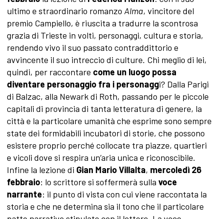
ultimo e straordinario romanzo
Alma
, vincitore del
premio Campiello, è riuscita a tradurre la scontrosa
grazia di Trieste in volti, personaggi, cultura e storia,
rendendo vivo il suo passato contraddittorio e
avvincente il suo intreccio di culture. Chi meglio di lei,
quindi, per raccontare
come un luogo possa
diventare personaggio fra i personagg
i? Dalla Parigi
di Balzac, alla Newark di Roth, passando per le piccole
capitali di provincia di tanta letteratura di genere, la
città e la particolare umanità che esprime sono sempre
state dei formidabili incubatori di storie, che possono
esistere proprio perché collocate tra piazze, quartieri
e vicoli dove si respira un’aria unica e riconoscibile.
Infine la lezione di
Gian Mario Villalta
,
mercoledì 26
febbraio
: lo scrittore si soffermerà sulla
voce
narrante
: il punto di vista con cui viene raccontata la
storia e che ne determina sia il tono che il particolare
patto narrativo stipulato con il lettore. La voce