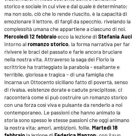
storico e sociale in cui vive e dal quale è determinato;
ma non solo, ciò che lo rende riuscito, è la capacità di
emozionare il lettore, di fargli da specchio, rivelando la
complessità umana che appartiene a ciascuno di noi.
Mercoledì 12 febbraio
ecco la lezione di
Stefania Auci
intorno al
romanzo storico
, la forma narrativa per far
rivivere le braci del passato e farle ancora bruciare
nella nostra vita. Attraverso la saga dei Florio la
scrittrice ha tratteggiato la parabola - esaltante e
terribile, gloriosa e tragica – di una famiglia che
incarna un Ottocento siciliano fatto di povertà, senso
di rivalsa, esistenze dorate e cadute precipitose, ci
racconterà come si può costruire un romanzo storico
con una forza così viva e pulsante da renderlo a noi
contemporaneo. Le passioni che hanno animato la
storia sono spesso le stesse passioni che oggi animano
la nostra vita: amori, ambizioni, follie.
Martedì 18
febbraio
la lezione di
Federica Manzon
: con il suo