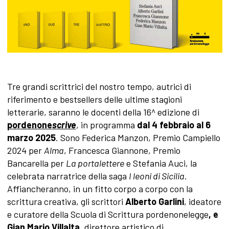
Tre grandi scrittrici del nostro tempo, autrici di
riferimento e bestsellers delle ultime stagioni
letterarie, saranno le docenti della 16^ edizione di
pordenone
scrive
, in programma
dal 4 febbraio al 6
marzo 2025
. Sono Federica Manzon, Premio Campiello
2024 per
Alma
, Francesca Giannone, Premio
Bancarella per
La portalettere
e Stefania Auci, la
celebrata narratrice della saga
I leoni di Sicilia
.
Affiancheranno, in un fitto corpo a corpo con la
scrittura creativa, gli scrittori
Alberto Garlini
, ideatore
e curatore della Scuola di Scrittura pordenonelegge
, e
Gian Mario Villalta
, direttore artistico di