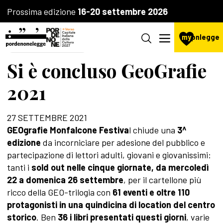
Prossima edizione
16-20 settembre 2026
my
pnlegge
AGENZIA CULTURALE
Si è concluso GeoGrafie
2021
27 SETTEMBRE 2021
GEOgrafie Monfalcone Festiva
l chiude una
3^
edizione
da incorniciare per adesione del pubblico e
partecipazione di lettori adulti, giovani e giovanissimi:
tanti i
sold out nelle cinque giornate,
da mercoledì
22 a domenica 26 settembre
, per il cartellone più
ricco della GEO-trilogia con
61 eventi e oltre 110
protagonisti in una quindicina di location del centro
storico
. Ben
36 i libri presentati questi giorni
, varie