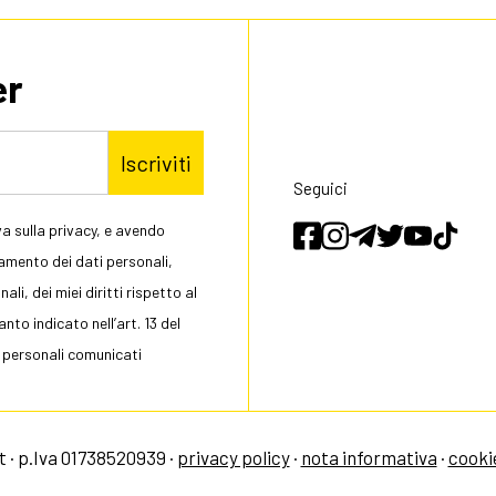
er
Iscriviti
Seguici
a sulla privacy, e avendo
tamento dei dati personali,
li, dei miei diritti rispetto al
to indicato nell’art. 13 del
 personali comunicati
 · p.Iva 01738520939 ·
privacy policy
·
nota informativa
·
cooki