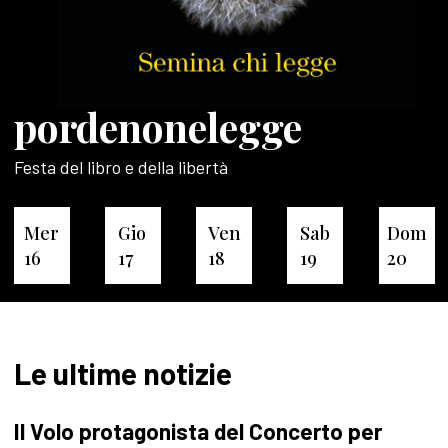
pordenonelegge
Festa del libro e della libertà
Mer
Gio
Ven
Sab
Dom
16
17
18
19
20
Le ultime notizie
Il Volo protagonista del Concerto per
P