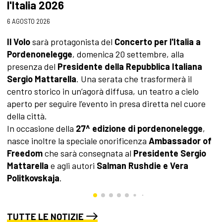
l'Italia 2026
3 
6 AGOSTO 2026
A
s
Il Volo
sarà protagonista del
Concerto per l'Italia a
c
Pordenonelegge
, domenica 20 settembre, alla
a
presenza del
Presidente della Repubblica Italiana
p
Sergio Mattarella
. Una serata che trasformerà il
l
centro storico in un’agorà diffusa, un teatro a cielo
aperto per seguire l’evento in presa diretta nel cuore
della città.
In occasione della
27^ edizione di pordenonelegge
,
nasce inoltre la speciale onorificenza
Ambassador of
Freedom
che sarà consegnata al
Presidente Sergio
Mattarella
e agli autori
Salman Rushdie e Vera
Politkovskaja
.
TUTTE LE NOTIZIE