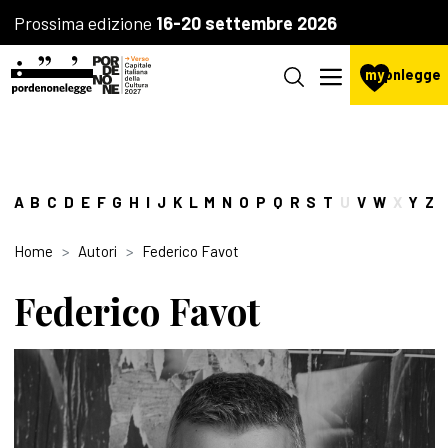
Prossima edizione
16-20 settembre 2026
my
pnlegge
A
B
C
D
E
F
G
H
I
J
K
L
M
N
O
P
Q
R
S
T
U
V
W
X
Y
Z
Home
Autori
Federico Favot
Federico Favot