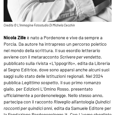
Credits © L’Immagine Fotostudio Di Michela Cecchin
Nicola Zille
è nato a Pordenone e vive da sempre a
Porcia. Da autore ha intrapreso un percorso poietico
nel mondo della scrittura. Il suo esordio letterario
avviene con il metaracconto
Scrivere per vendetta
,
pubblicato sulla rivista «L’Ippogrifo», edita da Libreria
al Segno Editrice, dove sono apparsi anche alcuni suoi
saggi sullo stato delle istituzioni regionali. Nel 2024
pubblica
Legittimo sospetto
, il suo primo romanzo
giallo, per Edizioni L’Omino Rosso, presentato
ufficialmente a pordenonelegge. Nello stesso anno,
partecipa con il racconto
Risveglio
all’antologia
Quindici
racconti per quindici anni
, edita da Samuele Editore per
la Fondazione Pordenonelegge.it. Con
L’uomo sbagliato