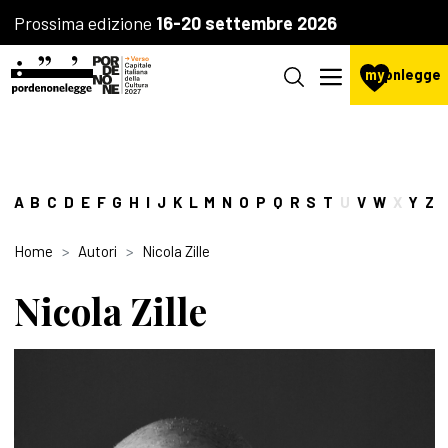
Prossima edizione
16-20 settembre 2026
my
pnlegge
A
B
C
D
E
F
G
H
I
J
K
L
M
N
O
P
Q
R
S
T
U
V
W
X
Y
Z
Home
Autori
Nicola Zille
Nicola Zille