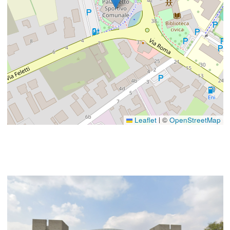
Leaflet
©
OpenStreetMap
|