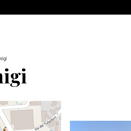
migi
igi