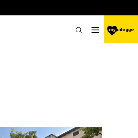
my
pnlegge