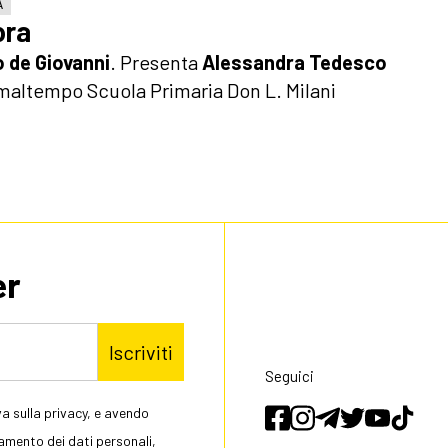
A
ora
o de Giovanni
.
Presenta
Alessandra Tedesco
 maltempo Scuola Primaria Don L. Milani
er
Iscriviti
Seguici
a sulla privacy, e avendo
tamento dei dati personali,