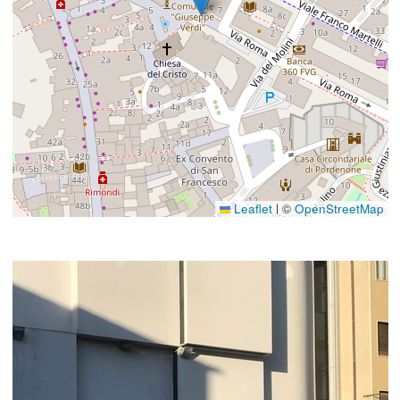
Leaflet
©
OpenStreetMap
|