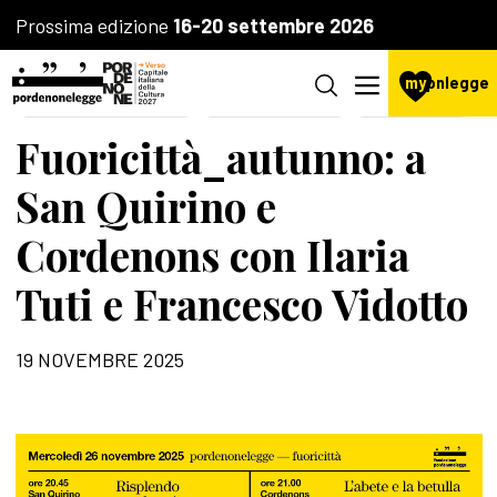
Prossima edizione
16-20 settembre 2026
my
pnlegge
AGENZIA CULTURALE
LA FONDAZIONE
IL FESTIVAL
Fuoricittà_autunno: a
San Quirino e
Cordenons con Ilaria
Tuti e Francesco Vidotto
19 NOVEMBRE 2025