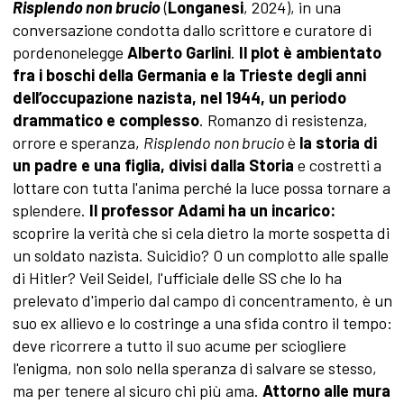
Risplendo non brucio
(
Longanesi
, 2024), in una
conversazione condotta dallo scrittore e curatore di
pordenonelegge
Alberto Garlini
.
Il plot è ambientato
fra i boschi della Germania e la Trieste degli anni
dell’occupazione nazista, nel 1944, un periodo
drammatico e complesso
. Romanzo di resistenza,
orrore e speranza,
Risplendo non brucio
è
la storia di
un padre e una figlia, divisi dalla Storia
e costretti a
lottare con tutta l'anima perché la luce possa tornare a
splendere.
Il professor Adami ha un incarico:
scoprire la verità che si cela dietro la morte sospetta di
un soldato nazista. Suicidio? O un complotto alle spalle
di Hitler? Veil Seidel, l'ufficiale delle SS che lo ha
prelevato d'imperio dal campo di concentramento, è un
suo ex allievo e lo costringe a una sfida contro il tempo:
deve ricorrere a tutto il suo acume per sciogliere
l'enigma, non solo nella speranza di salvare se stesso,
ma per tenere al sicuro chi più ama.
Attorno alle mura