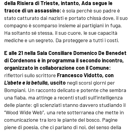
della Risiera di Trieste, intanto, Ada segue le
tracce di un assassino:
è sola perchè suo padre è
stato catturato dai nazisti e portato chissà dove, il suo
compagno è scomparso insieme ai partigiani in fuga.
Ha soltanto sé stessa, il suo cuore, le sue capacità
mediche e un segreto. Da proteggere a tutti i costi.
E alle 21 nella Sala Consiliare Domenico De Benedet
di Cordenons è in programma il secondo incontro,
organizzato in collaborazione con il Comune:
riflettori sullo scrittore
Francesco Vidotto,
con
L’abete e la betulla
, uscito
negli scorsi giorni per
Bompiani.
Un racconto delicato e potente che sembra
una fiaba, ma attinge a recenti studi sull’intelligenza
delle piante: gli scienziati stanno davvero studiando il
“Wood Wide Web”, una rete sotterranea che mette in
comunicazione tra loro le piante del bosco. Pagine
piene di poesia, che ci parlano di noi, del senso della