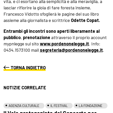
vita, e ci esortano alla semplicità e alla meraviglia, a
lasciar rifiorire la gioia di fare foresta insieme.
Francesco Vidotto sfoglierà le pagine del suo libro
assieme alla giornalista e scrittrice
Odette Copat.
Entrambi gli incontri sono aperti liberamente al
pubblico
,
prenotazione
attraverso il proprio account
mypnlegge sul sito
www.pordenonelegge.it
. Info:
0434.1573100 mail
segreteria@pordenonelegge.it
.
TORNA INDIETRO
NOTIZIE CORRELATE
AGENZIA CULTURALE
IL FESTIVAL
LA FONDAZIONE
Il Volo protagonista del Concerto per