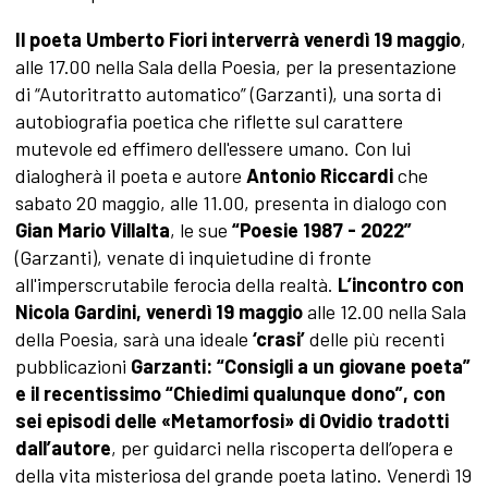
Il poeta Umberto Fiori interverrà venerdì 19 maggio
,
alle 17.00 nella Sala della Poesia, per la presentazione
di “Autoritratto automatico” (Garzanti), una sorta di
autobiografia poetica che riflette sul carattere
mutevole ed effimero dell'essere umano. Con lui
dialogherà il poeta e autore
Antonio Riccardi
che
sabato 20 maggio, alle 11.00, presenta in dialogo con
Gian Mario Villalta
, le sue
“Poesie 1987 - 2022”
(Garzanti), venate di inquietudine di fronte
all'imperscrutabile ferocia della realtà.
L’incontro con
Nicola Gardini,
venerdì 19 maggio
alle 12.00 nella Sala
della Poesia, sarà una ideale
‘crasi’
delle più recenti
pubblicazioni
Garzanti: “Consigli a un giovane poeta”
e il recentissimo “
Chiedimi qualunque dono”, con
sei episodi delle «Metamorfosi» di Ovidio
tradotti
dall’autore
, per guidarci nella riscoperta dell’opera e
della vita misteriosa del grande poeta latino. Venerdì 19