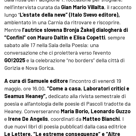
nell’intervista curata da
Gian Mario Villalta
, il racconto
lungo “
L’estate della neve” (Italo Svevo editore),
ambientato in una Carnia da ritrovare e riscoprire.
Mentre
l’autrice slovena
Bronja Žakelj dialogherà di
“Confini” con Mauro Daltin e Elisa Copetti
, sempre
sabato alle 17 nella Sala della Poesia: una
conversazione che ci proietterà verso l’evento
GO!2025
e la celebrazione “no borders” della città di
Gorizia e Nova Gorica.
A cura di Samuele editore
l’incontro di venerdì 19
maggio, ore 16.00,
“Come a casa. Laboratori critici e
Seamus Heaney”,
dedicato alla
rivista semestrale di
poesia e all’antologia delle poesie di Pascoli tradotte da
Heaney. Converseranno
Maria Borio, Leonardo Guzzo
e
Irene De Angelis
, coordinati da
Matteo Bianchi
. I
due nuovi libri di poesia pubblicati dalla casa editrice
Le Lettere, “Le estreme conseguenze” e “Altre