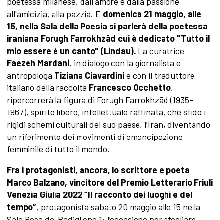
poetessa milanese, dall'amore e dalla passione
all'amicizia, alla pazzia. E
domenica 21 maggio, alle
15, nella Sala della Poesia si parlerà della
poetessa
iraniana Forugh Farrokhzād cui è dedicato "Tutto il
mio essere è un canto" (Lindau)
.
La curatrice
Faezeh Mardani
, in dialogo con la giornalista e
antropologa
Tiziana Ciavardini
e con il traduttore
italiano della raccolta
Francesco Occhetto
,
ripercorrerà
la figura di Forugh Farrokhzād (1935-
1967), spirito libero, intellettuale raffinata, che sfidò i
rigidi schemi culturali del suo paese, l’Iran, diventando
un riferimento dei movimenti di emancipazione
femminile di tutto il mondo.
Fra i protagonisti, ancora, lo scrittore e poeta
Marco Balzano, vincitore del Premio Letterario
Friuli
Venezia Giulia 2022 “Il racconto dei luoghi e del
tempo”
, protagonista sabato 20 maggio alle 15 nella
Sala Rosa del Padiglione 1: l’occasione per sfogliare,