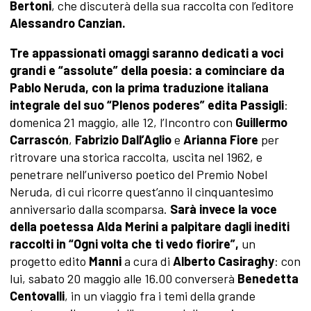
Bertoni
, che discuterà della sua raccolta con l’editore
Alessandro Canzian.
Tre appassionati omaggi saranno dedicati a voci
grandi e “assolute” della poesia:
a
cominciare da
Pablo Neruda
,
con la prima traduzione italiana
integrale
del suo “Plenos poderes”
edita
Passigli
:
domenica 21 maggio, alle 12, l’Incontro con
Guillermo
Carrascón
,
Fabrizio Dall’Aglio
e
Arianna Fiore
per
ritrovare una storica raccolta, uscita nel 1962, e
penetrare nell’universo poetico del Premio Nobel
Neruda, di cui ricorre quest’anno il cinquantesimo
anniversario dalla scomparsa.
Sarà invece la
voce
della poetessa
Alda Merini
a palpitare da
gli inediti
raccolti in “Ogni volta che ti vedo fiorire”
,
un
progetto edito
Manni
a cura di
Alberto Casiraghy
: con
lui, sabato 20 maggio alle 16.00 converserà
Benedetta
Centovalli
, in un viaggio fra
i temi della grande