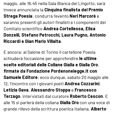
maggio, alle 16.45 nella Sala Bianca del Lingotto, sarà
invece annunciata la
Cinquina finalista
del Premio
Strega Poesia
: condurrà l’evento
Neri Marcorè
e
saranno presenti gli autori finalisti e i componenti del
Comitato scientifico
Andrea Cortellessa, Elisa
Donzelli, Stefano Petrocchi, Laura Pugno, Antonio
Riccardi e Gian Mario Villalta
.
E ancora: al Salone di Torino il cartellone Poesia
schiuderà l’occasione per approfondire
le ultime
scelte editoriali delle Collane Gialla e Gialla Oro
,
firmate da Fondazione Pordenonelegge.it con
Samuele Editore
: ecco dunque, sabato 20 maggio alle
12, l’incontro con i giovani poeti
Andrea Cozzarini
,
Letizia Gava
,
Alessandro Stoppa
e
Francesco
Terzago
, intervistati dal curatore
Roberto Cescon
. E
alle 15 si parlerà della collana
Gialla Oro
con una voce
di
grande rilievo della scrittura poetica italiana,
Alberto