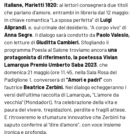
italiane,
Marietti 1820:
ai lettori consegnerà due titoli
che parlano d’amore, entrambi in libreria dal 12 maggio:
in chiave romantica “La sposa perfetta” di
Luigi
Aliprandi
, e, sul crinale del desiderio, “A corpo vivo” di
Anna Segre
. Il dialogo sarà condotto da
Paolo Valesio,
con letture di
Giuditta Cambieri.
Sfogliando il
programma Poesia al Salone troviamo ancora
una
protagonista
di riferimento
, la poetessa Vivian
Lamarque Premio Umberto Saba 2023
, che
domenica 21 maggio (ore 11.45, nella Sala Rosa del
Padiglione 1, converserà di
“Amori e padri”
con
l’autrice
Beatrice
Zerbini.
Nel dialogo echeggeranno
i
versi dell’ultima raccolta di Lamarque
,
“L’amore da
vecchia” (Mondadori), fra celebrazione della vita e
paura del vivere, trepidazioni, perdite e fragili attese.
E ritroveremo le sfumature innovative che Zerbini ha
saputo conferire al “dire d’amore”, con voce insieme
ironica e profonda.