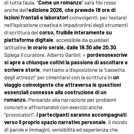
di tutta l’aula. “
Come un romanzo
” sarà filo rosso
anche dell’
edizione 2026, che prevede 18 ore di
lezioni frontali e laboratori
coinvolgenti, per testarsi
nell’ispirazione creativa e impadronirsi degli strumenti
di scrittura del
corso, fruibile interamente su
piattaforma digitale
, accessibile da qualsiasi
latitudine
in orario serale, dalle 18.30 alle 20.30
.
Spiega il curatore, Alberto Garlini: «
pordenone
scrive
si apre a chiunque coltivi la passione di ascoltare e
scrivere storie
, mettiamo a disposizione la “cassetta
degli attrezzi” per cimentarsi con la scrittura in
un
viaggio coinvolgente che attraversa le questioni
essenziali connesse alla costruzione di un
romanzo.
Pensando alla narrazione per problemi
concreti e affrontandoli con esercizi anche
“provocatori”,
i partecipanti saranno accompagnati
verso il proprio spazio narrativo personale
, il mondo
di parole e immagini, sensibilità ed esperienza che