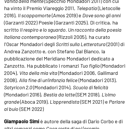
Vanità della mente
(Specchio Mondadori 2011) con cui
ha vinto il Premio Viareggio 2011,
Telepatia
(Lietocolle
2016),
Il scappamorte
(Amos 2019) e
Dove sono gli anni
(Garzanti 2022) Poesie (Garzanti 2025). Di critica, ha
scritto
Il respiro e lo sguardo. Un racconto della poesia
italiana contemporanea
(Rizzoli 2005), ha curato
l’Oscar Mondadori degli
Scritti sulla Letteratura
(2001) di
Andrea Zanzotto e, con Stefano Dal Bianco, la
pubblicazione del Meridiano Mondadori dedicato a
Zanzotto. Ha pubblicato i romanzi
Tuo figlio
(Mondadori
2004),
Vita della mia vita
(Mondadori 2006, Gallimard
2008),
Alla fine di un’infanzia felice
(Mondadori 2013),
Satyricon 2.0
(Mondadori 2014),
Scuola di felicità
(Mondadori 2016),
Bestia da latte
(SEM 2018),
L’olmo
grande
(Aboca 2019),
L’apprendista
(SEM 2021) e
Parlare
al buio
(SEM 2022)
Giampaolo Simi
è autore della saga di Dario Corbo e di
altri romanzi come
Cosa resta di noi
(premio