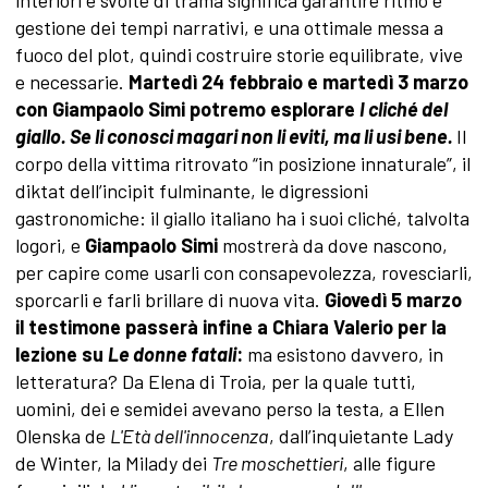
gestione dei tempi narrativi, e una ottimale messa a
fuoco del plot, quindi costruire storie equilibrate, vive
e necessarie.
Martedì 24 febbraio e martedì 3 marzo
con Giampaolo Simi potremo esplorare
I cliché del
giallo. Se li conosci magari non li eviti, ma li usi bene.
Il
corpo della vittima ritrovato “in posizione innaturale”, il
diktat dell’incipit fulminante, le digressioni
gastronomiche: il giallo italiano ha i suoi cliché, talvolta
logori, e
Giampaolo Simi
mostrerà da dove nascono,
per capire come usarli con consapevolezza, rovesciarli,
sporcarli e farli brillare di nuova vita.
Giovedì 5 marzo
il testimone passerà infine a Chiara Valerio per la
lezione su
Le donne fatali
:
ma esistono davvero, in
letteratura? Da Elena di Troia, per la quale tutti,
uomini, dei e semidei avevano perso la testa, a Ellen
Olenska de
L'Età dell'innocenza
, dall’inquietante Lady
de Winter, la Milady dei
Tre moschettieri
, alle figure