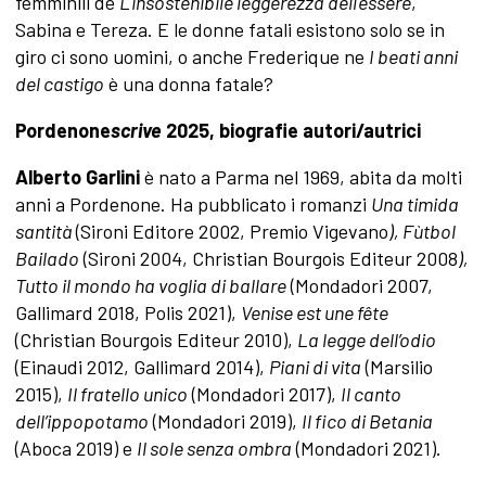
femminili de
L'insostenibile leggerezza dell'essere
,
Sabina e Tereza. E le donne fatali esistono solo se in
giro ci sono uomini, o anche Frederique ne
I beati anni
del castigo
è una donna fatale?
Pordenone
scrive
2025, biografie autori/autrici
Alberto Garlini
è nato a Parma nel 1969, abita da molti
anni a Pordenone. Ha pubblicato i romanzi
Una timida
santità
(Sironi Editore 2002, Premio Vigevano
), Fùtbol
Bailado
(Sironi 2004, Christian Bourgois Editeur 2008
),
Tutto il mondo ha voglia di ballare
(Mondadori 2007,
Gallimard 2018, Polis 2021),
Venise est une fête
(Christian Bourgois Editeur 2010),
La legge dell’odio
(Einaudi 2012, Gallimard 2014),
Piani di vita
(Marsilio
2015),
Il fratello unico
(Mondadori 2017),
Il canto
dell’ippopotamo
(Mondadori 2019),
Il fico di Betania
(Aboca 2019) e
Il sole senza ombra
(Mondadori 2021).