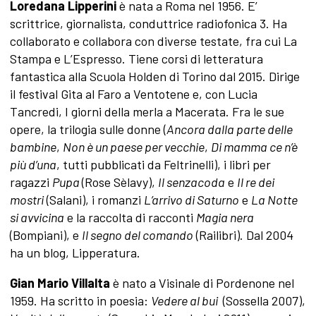
Loredana Lipperini
è nata a Roma nel 1956. E’
scrittrice, giornalista, conduttrice radiofonica 3. Ha
collaborato e collabora con diverse testate, fra cui La
Stampa e L’Espresso. Tiene corsi di letteratura
fantastica alla Scuola Holden di Torino dal 2015. Dirige
il festival Gita al Faro a Ventotene e, con Lucia
Tancredi, I giorni della merla a Macerata. Fra le sue
opere, la trilogia sulle donne (
Ancora dalla parte delle
bambine
,
Non è un paese per vecchie
,
Di mamma ce n’è
più d’una
, tutti pubblicati da Feltrinelli), i libri per
ragazzi
Pupa
(Rose Sèlavy),
Il senzacoda
e
Il re dei
mostri
(Salani), i romanzi
L’arrivo di Saturno
e
La Notte
si avvicina
e la raccolta di racconti
Magia nera
(Bompiani), e
Il segno del comando
(Railibri). Dal 2004
ha un blog, Lipperatura.
Gian Mario Villalta
è nato a Visinale di Pordenone nel
1959. Ha scritto in poesia:
Vedere al bui
(Sossella 2007),