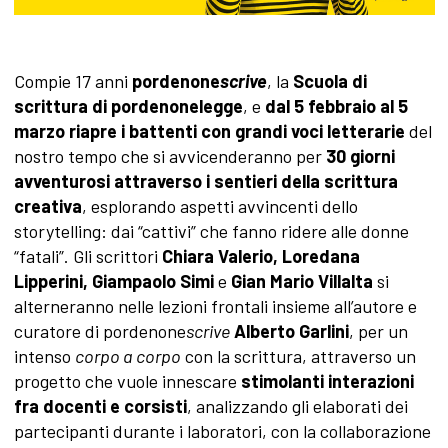
Compie 17 anni
pordenone
scrive
, la
Scuola di
scrittura di pordenonelegge
, e
dal 5 febbraio al 5
marzo riapre i battenti con grandi voci letterarie
del
nostro tempo che si avvicenderanno per
30 giorni
avventurosi attraverso i sentieri della scrittura
creativa
, esplorando aspetti avvincenti dello
storytelling: dai “cattivi” che fanno ridere alle donne
“fatali”. Gli scrittori
Chiara Valerio, Loredana
Lipperini, Giampaolo
Simi
e
Gian Mario Villalta
si
alterneranno nelle lezioni frontali insieme all’autore e
curatore di pordenone
scrive
Alberto Garlini
, per un
intenso
corpo a corpo
con la scrittura, attraverso un
progetto che vuole innescare
stimolanti interazioni
fra docenti e corsisti
, analizzando gli elaborati dei
partecipanti durante i laboratori, con la collaborazione