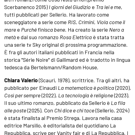
Scerbanenco 2015)
I giorni del Giudizio
e
Tra lei e me
,
tutti pubblicati per Sellerio. Ha lavorato come
sceneggiatore a serie come
RIS
,
Crimini
,
Viola come il
mare
e
Purché finisca bene
. Ha creato la serie
Nero a
metà
e dal suo romanzo
Rosa Elettrica
è stata tratta
una serie tv Sky original di prossima programmazione.
È fra gli autori italiani pubblicati in Francia nella
storica "Série Noire" di Gallimard ed è tradotto in lingua
tedesca da Bertelsmann/Random House.
Chiara Valerio
(Scauri, 1978), scrittrice. Tra gli altri, ha
pubblicato per Einaudi
La matematica è politica
(2020),
Così per sempre
(2022),
La tecnologia è religione
(2023).
Il suo ultimo romanzo, pubblicato da Sellerio è
La fila
alle poste
(2025). Con
Chi dice e chi tace
(Sellerio, 2024)
è stata finalista al Premio Strega. Lavora nella casa
editrice Marsilio, è editorialista del quotidiano La
Repubblica, scrive per Vanity fair e di La Repubblica. I