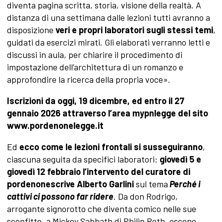
diventa pagina scritta, storia, visione della realtà. A
distanza di una settimana dalle lezioni tutti avranno a
disposizione
veri e propri laboratori sugli stessi temi
,
guidati da esercizi mirati. Gli elaborati verranno letti e
discussi in aula, per chiarire il procedimento di
impostazione dell’architettura di un romanzo e
approfondire la ricerca della propria voce».
Iscrizioni da oggi, 19 dicembre, ed entro il 27
gennaio 2026 attraverso l’area mypnlegge del sito
www.pordenonelegge.it
Ed
ecco come le lezioni frontali si susseguiranno
,
ciascuna seguita da specifici laboratori:
giovedì 5 e
giovedì 12 febbraio
l’intervento del curatore di
pordenonescrive Alberto Garlini
sul tema
Perché i
cattivi ci possono far ridere
. Da don Rodrigo,
arrogante signorotto che diventa comico nelle sue
sconfitte, a Mickey Sabbath di Philip Roth, osceno