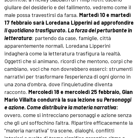
giullare del desiderio e del fallimento, vedremo come il
male possa travestirsi da farsa.
Martedì 10 e martedì
17 febbraio sarà Loredana Lipperini ad approfondire
Il quotidiano trasfigurato. La forza del perturbante in
letteratura
: partendo da case, famiglie, città
apparentemente normali, Loredana Lipperini
indagherà come la letteratura trasfigura la realtà.
Oggetti che si animano, ricordi che mentono, corpi che
cambiano, voci che non dovrebbero esserci: strumenti
narrativi per trasformare l’esperienza di ogni giorno in
una zona d’ombra, dove l’inquietudine diventa
racconto.
Mercoledì 18 e mercoledì 25 febbraio,
Gian
Mario Villalta condurrà la sua lezione su
Personaggi
e azione. Come distribuire la materia narrativa
:
ovvero, come si intrecciano personaggi e azione senza
che gli uni soffochino l’altra. Ripartire efficacemente la
“materia narrativa” tra scene, dialoghi, conflitti
interiori e svolte di trama significa garantire ritmo e