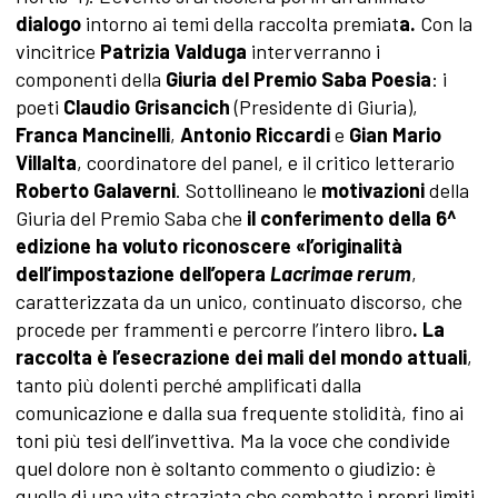
dialogo
intorno ai temi della raccolta premiat
a.
Con la
vincitrice
Patrizia Valduga
interverranno i
componenti della
Giuria del Premio Saba Poesia
: i
poeti
Claudio Grisancich
(Presidente di Giuria),
Franca Mancinelli
,
Antonio Riccardi
e
Gian Mario
Villalta
, coordinatore del panel, e il critico letterario
Roberto Galaverni
. Sottollineano le
motivazioni
della
Giuria del Premio Saba che
il conferimento della 6^
edizione ha voluto riconoscere «l’originalità
dell’impostazione dell’opera
Lacrimae rerum
,
caratterizzata da un unico, continuato discorso, che
procede per frammenti e percorre l’intero libro
. La
raccolta è l’esecrazione dei mali del mondo attuali
,
tanto più dolenti perché amplificati dalla
comunicazione e dalla sua frequente stolidità, fino ai
toni più tesi dell’invettiva. Ma la voce che condivide
quel dolore non è soltanto commento o giudizio: è
quella di una vita straziata che combatte i propri limiti,