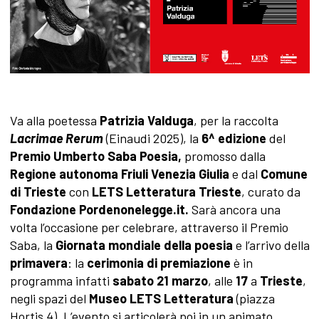
Va alla poetessa
Patrizia Valduga
, per la raccolta
Lacrimae Rerum
(Einaudi 2025), la
6^ edizione
del
Premio Umberto Saba Poesia,
promosso dalla
Regione autonoma Friuli Venezia Giulia
e dal
Comune
di Trieste
con
LETS Letteratura Trieste
, curato da
Fondazione Pordenonelegge.it.
Sarà ancora una
volta l’occasione per celebrare, attraverso il Premio
Saba, la
Giornata mondiale della poesia
e l’arrivo della
primavera
: la
cerimonia di premiazione
è in
programma infatti
sabato 21 marzo
, alle
17
a
Trieste
,
negli spazi del
Museo LETS Letteratura
(piazza
Hortis 4). L’evento si articolerà poi in un animato