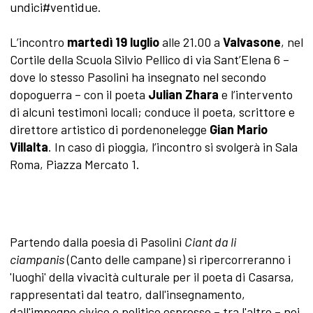
undici#ventidue.
L’incontro
martedì 19 luglio
alle 21.00 a
Valvasone
, nel
Cortile della Scuola Silvio Pellico di via Sant’Elena 6 –
dove lo stesso Pasolini ha insegnato nel secondo
dopoguerra – con il poeta
Julian Zhara
e l’intervento
di alcuni testimoni locali; conduce il poeta, scrittore e
direttore artistico di pordenonelegge
Gian Mario
Villalta
. In caso di pioggia, l’incontro si svolgerà in Sala
Roma, Piazza Mercato 1.
Partendo dalla poesia di Pasolini
Ciant da li
ciampanis
(Canto delle campane) si ripercorreranno i
'luoghi' della vivacità culturale per il poeta di Casarsa,
rappresentati dal teatro, dall'insegnamento,
dall'impegno civico e politico espresso – tra l'altro – nei