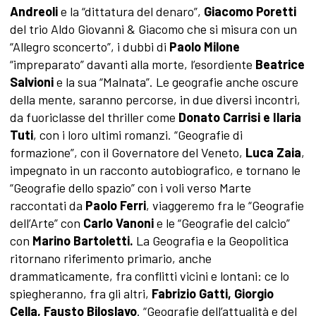
Andreoli
e la “dittatura del denaro”,
Giacomo Poretti
del trio Aldo Giovanni & Giacomo che si misura con un
“Allegro sconcerto”, i dubbi di
Paolo Milone
“impreparato” davanti alla morte, l’esordiente
Beatrice
Salvioni
e la sua “Malnata”. Le geografie anche oscure
della mente, saranno percorse, in due diversi incontri,
da fuoriclasse del thriller come
Donato Carrisi e Ilaria
Tuti
, con i loro ultimi romanzi. “Geografie di
formazione”, con il Governatore del Veneto,
Luca Zaia
,
impegnato in un racconto autobiografico, e tornano le
“Geografie dello spazio” con i voli verso Marte
raccontati da
Paolo Ferri
, viaggeremo fra le “Geografie
dell’Arte” con
Carlo Vanoni
e le “Geografie del calcio”
con
Marino Bartoletti.
La Geografia e la Geopolitica
ritornano riferimento primario, anche
drammaticamente, fra conflitti vicini e lontani: ce lo
spiegheranno, fra gli altri,
Fabrizio Gatti, Giorgio
Cella, Fausto Biloslavo
. “Geografie dell’attualità e del