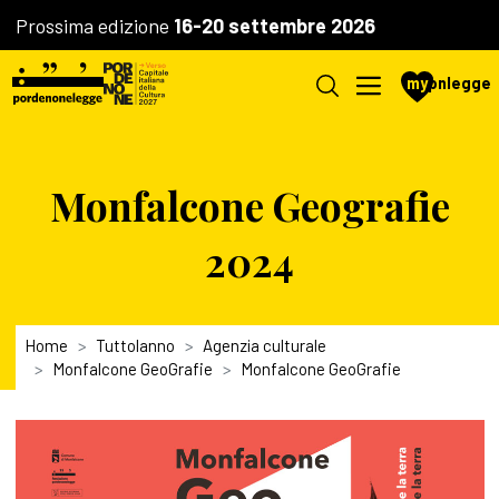
Prossima edizione
16-20 settembre 2026
my
pnlegge
Monfalcone Geografie
2024
Home
Tuttolanno
Agenzia culturale
Monfalcone GeoGrafie
Monfalcone GeoGrafie