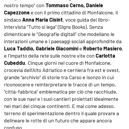
nostro tempo” con
Tommaso Cerno, Daniele
Capezzone
e con il primo cittadino di Monfalcone, il
sindaco
Anna Maria Cisint
, voce guida del libro-
intervista “Tutto si lega” (Signs Books). Senza
dimenticare le “Geografie digitali” che modellano le
interazioni umane e i paesaggi sociali approfondite da
Luca Taddio, Gabriele Giacomini
e
Roberto Masiero
,
e l'impatto della rete sulle nostre vite con
Carlotta
Cubeddu
. Cinque giorni nel cuore di Monfalcone,
crocevia dell’Alto Adriatico e cerniera fra est e ovest,
grande “archivio” di storie tra Carso e Isonzo in cui
riconoscere e reinterpretare le tracce di un tempo,
“città-fabbrica” emblematica per ciò che racchiude,
con le sue navi e i suoi cantieri proiettati idealmente
nei mari dei cinque continenti. E mai come adesso,
terreno di sperimentazione dentro il quale provare a
delineare le rotte di un futuro che appare ancora
confuso.