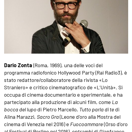
Dario Zonta
(Roma, 1969), una delle voci del
programma radiofonico Hollywood Party (Rai Radio3), è
stato redattore/collaboratore della rivista «Lo
Straniero» e critico cinematografico de «L’Unità». Si
occupa di cinema documentario e sperimentale, e ha
partecipato alla produzione di alcuni film, come
La
bocca del lupo
di Pietro Marcello,
Tutto parla di te
di
Alina Marazzi,
Sacro Gra
(Leone d'oro alla Mostra del
cinema di Venezia nel 2016) e
Fuocoammare
(Orso d'oro
al Festival di Berlino nel 2016), entrambi di Gianfranco