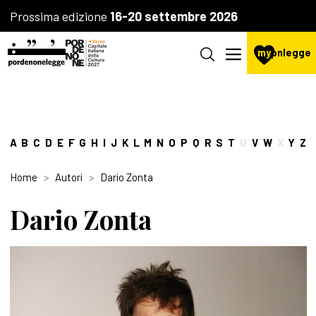
Prossima edizione
16-20 settembre 2026
my
pnlegge
A
B
C
D
E
F
G
H
I
J
K
L
M
N
O
P
Q
R
S
T
U
V
W
X
Y
Z
Home
Autori
Dario Zonta
Dario Zonta