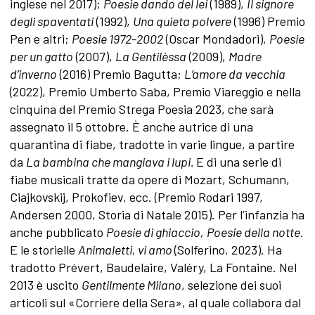
inglese nel 2017);
Poesie dando del lei
(1989),
Il signore
degli spaventati
(1992),
Una quieta polvere
(1996) Premio
Pen e altri;
Poesie 1972-2002
(Oscar Mondadori),
Poesie
per un gatto
(2007),
La Gentilèssa
(2009),
Madre
d’inverno
(2016) Premio Bagutta;
L’amore da vecchia
(2022), Premio Umberto Saba, Premio Viareggio e nella
cinquina del Premio Strega Poesia 2023, che sarà
assegnato il 5 ottobre. È anche autrice di una
quarantina di fiabe, tradotte in varie lingue, a partire
da
La bambina che mangiava i lupi.
E di una serie di
fiabe musicali tratte da opere di Mozart, Schumann,
Ciajkovskij, Prokofiev, ecc. (Premio Rodari 1997,
Andersen 2000, Storia di Natale 2015). Per l’infanzia ha
anche pubblicato
Poesie di ghiaccio,
Poesie della notte.
E le storielle
Animaletti, vi amo
(Solferino, 2023). Ha
tradotto Prévert, Baudelaire, Valéry, La Fontaine. Nel
2013 è uscito
Gentilmente Milano
,
selezione dei suoi
articoli sul «Corriere della Sera», al quale collabora dal