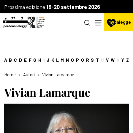
Prossima edizione
16-20 settembre 2026
my
pnlegge
A
B
C
D
E
F
G
H
I
J
K
L
M
N
O
P
Q
R
S
T
U
V
W
X
Y
Z
Home
Autori
Vivian Lamarque
Vivian Lamarque