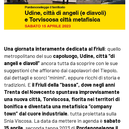
Una giornata interamente dedicata al Friuli
: quello
metropolitano del suo
capoluogo, Udine, città “di
angeli e diavoli”
ancora tutta da scoprire con le sue
suggestioni che affiorano dai capolavori del Tiepolo,
dai dettagli e scorci “minimi”, eppure ricchi di storia e
tradizioni. E
il Friuli della “bassa”, dove negli anni
Trenta del Novecento spuntava improvvisamente
una nuova città, Torviscosa, fiorita nei territori di
bonifica e diventata una metafisica “company
town” dal cuore industriale
, tutta proiettata sulla
Snia Viscosa. La data da mettere in agenda è
sabato
15 aprile
, seconda tappa 2023 di
Pordenonelegge il