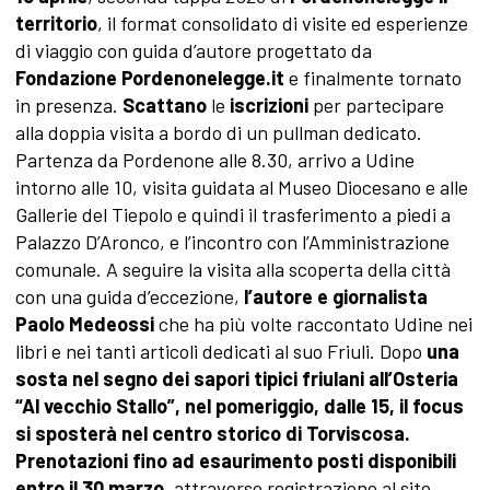
territorio
, il format consolidato di visite ed esperienze
di viaggio con guida d’autore progettato da
Fondazione Pordenonelegge.it
e finalmente tornato
in presenza.
Scattano
le
iscrizioni
per partecipare
alla doppia visita a bordo di un pullman dedicato.
Partenza da Pordenone alle 8.30, arrivo a Udine
intorno alle 10, visita guidata al Museo Diocesano e alle
Gallerie del Tiepolo e quindi il trasferimento a piedi a
Palazzo D’Aronco, e l’incontro con l’Ammini­strazione
comunale. A seguire la visita alla scoperta della città
con una guida d’eccezione,
l’autore e giornalista
Paolo Medeossi
che ha più volte raccontato Udine nei
libri e nei tanti articoli dedicati al suo Friuli. Dopo
una
sosta nel segno dei sapori tipici friulani all’Osteria
“Al vecchio Stallo”, nel pomeriggio, dalle 15, il focus
si sposterà nel centro storico di Torviscosa.
Prenotazioni fino ad esaurimento posti disponibili
entro il 30 marzo
, attraverso registrazione al sito