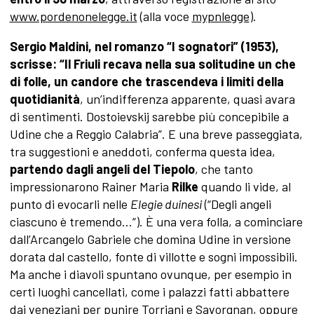
www.pordenonelegge.it
(alla voce
mypnlegge
).
Sergio Maldini, nel romanzo “I sognatori” (1953),
scrisse: “Il Friuli recava nella sua solitudine un che
di folle, un candore che trascendeva i limiti della
quotidianità
, un’indifferenza apparente, quasi avara
di sentimenti. Dostoievskij sarebbe più concepibile a
Udine che a Reggio Calabria”. E una breve passeggiata,
tra suggestioni e aneddoti, conferma questa idea,
partendo dagli angeli del Tiepolo
, che tanto
impressionarono Rainer Maria
Rilke
quando li vide, al
punto di evocarli nelle
Elegie duinesi
(“Degli angeli
ciascuno è tremendo...”). È una vera folla, a cominciare
dall’Arcangelo Gabriele che domina Udine in versione
dorata dal castello, fonte di villotte e sogni impossibili.
Ma anche i diavoli spuntano ovunque, per esempio in
certi luoghi cancellati, come i palazzi fatti abbattere
dai veneziani per punire Torriani e Savorgnan, oppure