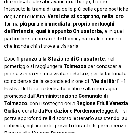
dimenticate che abitavano quel borgo, hanno
intessuto la trama di una delle più belle opere poetiche
degli anni duemila.
Versi che si scoprono, nella loro
forma più pura e immediata, proprio nei luoghi
dell’infanzia, qual è appunto Chiusaforte,
e in quel
particolare umore architettonico, naturale e umano
che inonda chi si trova a visitarla.
Dopo il
pranzo alla
Stazione di Chiusaforte
, nel
pomeriggio si raggiungerà
Tolmezzo
per conoscerla
più da vicino con una visita guidata e, per la fortunata
coincidenza della seconda edizione di “
Vie dei libri
” – il
Festival letterario dedicato ai libri e alla montagna
promosso dall’
Amministrazione Comunale di
Tolmezzo
, con il sostegno della
Regione Friuli Venezia
Giulia
e curato da
Fondazione Pordenonelegge.it
– si
potrà approfondire il discorso letterario assistendo, su
richiesta, agli incontri previsti durante la permanenza.
Rientro alle 18 verso Pordenone.