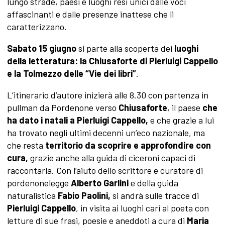
lungo strade, paesi e luoghi resi unici dalle voci
affascinanti e dalle presenze inattese che li
caratterizzano.
Sabato 15 giugno
si parte alla scoperta dei
luoghi
della letteratura: la Chiusaforte di Pierluigi Cappello
e la Tolmezzo delle “Vie dei libri”
.
L’itinerario d’autore inizierà alle 8.30 con partenza in
pullman da Pordenone verso
Chiusaforte
, il paese
che
ha dato i natali a Pierluigi Cappello,
e che grazie a lui
ha trovato negli ultimi decenni un’eco nazionale, ma
che resta
territorio da scoprire e approfondire con
cura,
grazie anche alla guida di ciceroni capaci di
raccontarla. Con l’aiuto dello scrittore e curatore di
pordenonelegge
Alberto Garlini
e della guida
naturalistica
Fabio Paolini,
si andrà sulle tracce di
Pierluigi Cappello
, in visita ai luoghi cari al poeta con
letture di sue frasi, poesie e aneddoti a cura di
Maria