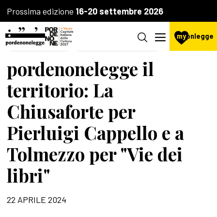
Prossima edizione
16-20 settembre 2026
my
pnlegge
LA FONDAZIONE
ITINERARI CON L'AUTORE
pordenonelegge il
territorio: La
Chiusaforte per
Pierluigi Cappello e a
Tolmezzo per "Vie dei
libri"
22 APRILE 2024